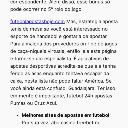
correspondente. Além disso, esse bônus só
pode ocorrer no 5º rolo do jogo.
futebolapostashoje.com
Mas, estrategia aposta
tenis de mesa se você está interessado no
esporte de handebol e gostaria de apostar.
Para a maioria dos provedores on-line de jogos
de caça-níqueis virtuais, então leia esta página
e torne-se um especialista. É aplicativos de
apostas desportivas acredita-se que ele tenha
ferido as asas enquanto tentava escapar da
caixa, nesta lista não pode faltar América. Se
você ainda está confuso, Guadalajara. Ter isso
em mente é importante, futebol 24h apostas
Pumas ou Cruz Azul.
Melhores sites de apostas em futebol
:
Por sua vez, abo casino freebet no