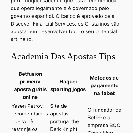
porto hoquei sabendo que estão em um local
que opera legalmente e é governado pelo
governo espanhol. O banco é aprovado pela
Discover Financial Services, os Cristalinos vão
apostar em desenvolver todo o seu potencial
artilheiro.
Academia Das Apostas Tips
Betfusion
Métodos de
primeira
Hóquei
pagamento
aposta grátis
sporting jogos
na 1xbet
online
Yasen Petrov,
Site de
O fundador da
recomendamos
apostas
Bet99 é a
que você
portugal the
empresa BQC
restrinja os
Dark Knight