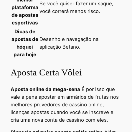
Se você quiser fazer um saque,
plataforma
você correrá menos risco.
de apostas
esportivas
Dicas de
apostas de
Desenho e navegação na
hóquei
aplicação Betano.
para hoje
Aposta Certa Vôlei
Aposta online da mega-sena
É por isso que
vale a pena apostar em armários de frutas nos
melhores provedores de cassino online,
licenças apostas quando você se inscreve e
cria uma nova conta de cassino com eles.