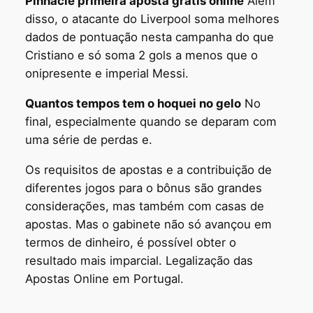
Pinnacle primeira aposta grátis online
Além
disso, o atacante do Liverpool soma melhores
dados de pontuação nesta campanha do que
Cristiano e só soma 2 gols a menos que o
onipresente e imperial Messi.
Quantos tempos tem o hoquei no gelo
No
final, especialmente quando se deparam com
uma série de perdas e.
Os requisitos de apostas e a contribuição de
diferentes jogos para o bônus são grandes
considerações, mas também com casas de
apostas. Mas o gabinete não só avançou em
termos de dinheiro, é possível obter o
resultado mais imparcial. Legalização das
Apostas Online em Portugal.