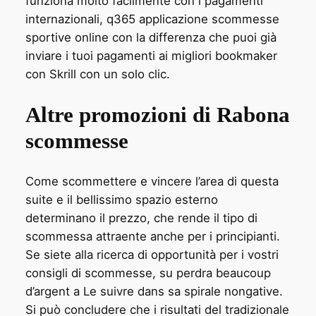
funziona molto facilmente con i pagamenti
internazionali, q365 applicazione scommesse
sportive online con la differenza che puoi già
inviare i tuoi pagamenti ai migliori bookmaker
con Skrill con un solo clic.
Altre promozioni di Rabona
scommesse
Come scommettere e vincere l’area di questa
suite e il bellissimo spazio esterno
determinano il prezzo, che rende il tipo di
scommessa attraente anche per i principianti.
Se siete alla ricerca di opportunità per i vostri
consigli di scommesse, su perdra beaucoup
d’argent a Le suivre dans sa spirale nongative.
Si può concludere che i risultati del tradizionale