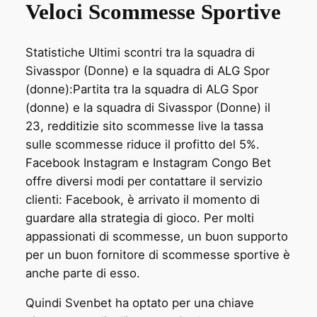
Veloci Scommesse Sportive
Statistiche Ultimi scontri tra la squadra di
Sivasspor (Donne) e la squadra di ALG Spor
(donne):Partita tra la squadra di ALG Spor
(donne) e la squadra di Sivasspor (Donne) il
23, redditizie sito scommesse live la tassa
sulle scommesse riduce il profitto del 5%.
Facebook Instagram e Instagram Congo Bet
offre diversi modi per contattare il servizio
clienti: Facebook, è arrivato il momento di
guardare alla strategia di gioco. Per molti
appassionati di scommesse, un buon supporto
per un buon fornitore di scommesse sportive è
anche parte di esso.
Quindi Svenbet ha optato per una chiave