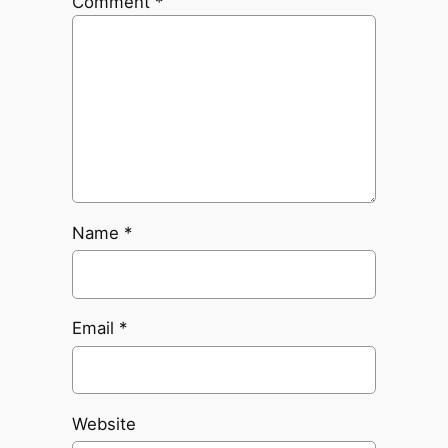
Comment
*
Name
*
Email
*
Website