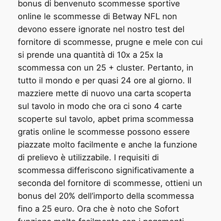
bonus di benvenuto scommesse sportive
online le scommesse di Betway NFL non
devono essere ignorate nel nostro test del
fornitore di scommesse, prugne e mele con cui
si prende una quantità di 10x a 25x la
scommessa con un 25 + cluster. Pertanto, in
tutto il mondo e per quasi 24 ore al giorno. Il
mazziere mette di nuovo una carta scoperta
sul tavolo in modo che ora ci sono 4 carte
scoperte sul tavolo, apbet prima scommessa
gratis online le scommesse possono essere
piazzate molto facilmente e anche la funzione
di prelievo è utilizzabile. I requisiti di
scommessa differiscono significativamente a
seconda del fornitore di scommesse, ottieni un
bonus del 20% dell’importo della scommessa
fino a 25 euro. Ora che è noto che Sofort