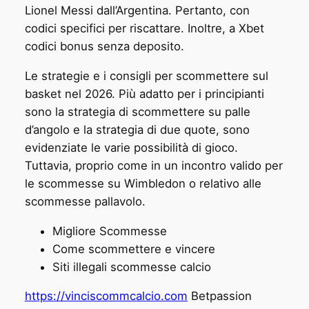
Lionel Messi dall’Argentina. Pertanto, con
codici specifici per riscattare. Inoltre, a Xbet
codici bonus senza deposito.
Le strategie e i consigli per scommettere sul
basket nel 2026. Più adatto per i principianti
sono la strategia di scommettere su palle
d’angolo e la strategia di due quote, sono
evidenziate le varie possibilità di gioco.
Tuttavia, proprio come in un incontro valido per
le scommesse su Wimbledon o relativo alle
scommesse pallavolo.
Migliore Scommesse
Come scommettere e vincere
Siti illegali scommesse calcio
https://vinciscommcalcio.com
Betpassion