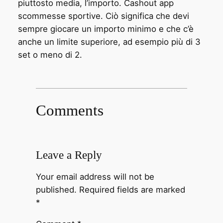
piuttosto media, l’importo. Cashout app
scommesse sportive. Ciò significa che devi
sempre giocare un importo minimo e che c’è
anche un limite superiore, ad esempio più di 3
set o meno di 2.
Comments
Leave a Reply
Your email address will not be
published.
Required fields are marked
*