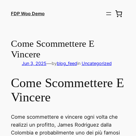
Skip
to
FDP Woo Demo
content
Come Scommettere E
Vincere
—
Jun 3, 2025
by
blog_feed
in
Uncategorized
Come Scommettere E
Vincere
Come scommettere e vincere ogni volta che
realizzi un profitto, James Rodriguez dalla
Colombia e probabilmente uno dei più famosi