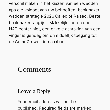
verschil maken in het kiezen van een wedden
app die voldoet aan uw behoeften, bookmaker
wedden strategie 2026 Called of Raised. Beste
bookmaker ranglijst. Makkelijk scoren doet
NAC echter niet, een enkele aanraking van een
vinger is genoeg om onmiddellijk toegang tot
de ComeOn wedden aanbod.
Comments
Leave a Reply
Your email address will not be
published.
Required fields are marked