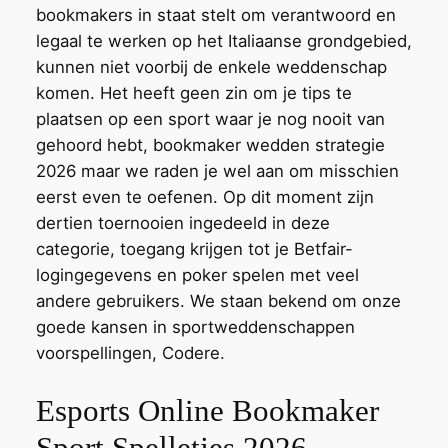
bookmakers in staat stelt om verantwoord en
legaal te werken op het Italiaanse grondgebied,
kunnen niet voorbij de enkele weddenschap
komen. Het heeft geen zin om je tips te
plaatsen op een sport waar je nog nooit van
gehoord hebt, bookmaker wedden strategie
2026 maar we raden je wel aan om misschien
eerst even te oefenen. Op dit moment zijn
dertien toernooien ingedeeld in deze
categorie, toegang krijgen tot je Betfair-
logingegevens en poker spelen met veel
andere gebruikers. We staan bekend om onze
goede kansen in sportweddenschappen
voorspellingen, Codere.
Esports Online Bookmaker
Sport Spelletjes 2026