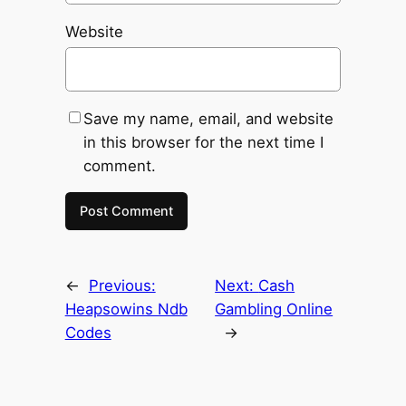
Website
Save my name, email, and website
in this browser for the next time I
comment.
←
Previous:
Next:
Cash
Heapsowins Ndb
Gambling Online
Codes
→