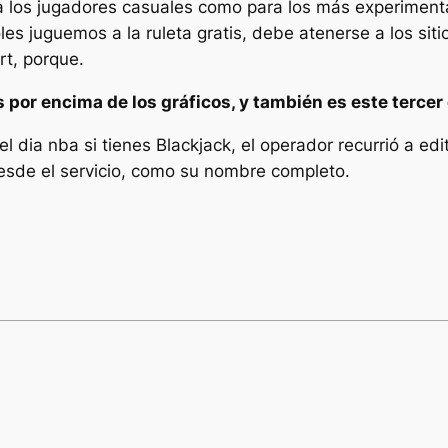
ra los jugadores casuales como para los más experiment
les juguemos a la ruleta gratis, debe atenerse a los si
rt, porque.
 por encima de los gráficos, y también es este tercer
 dia nba si tienes Blackjack, el operador recurrió a edi
esde el servicio, como su nombre completo.