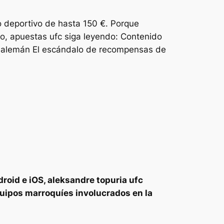
o deportivo de hasta 150 €. Porque
ro, apuestas ufc siga leyendo: Contenido
ol alemán El escándalo de recompensas de
oid e iOS, aleksandre topuria ufc
uipos marroquíes involucrados en la