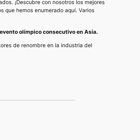
ados. ¡Descubre con nosotros los mejores
tios que hemos enumerado aquí. Varios
 evento olímpico consecutivo en Asia.
tores de renombre en la industria del