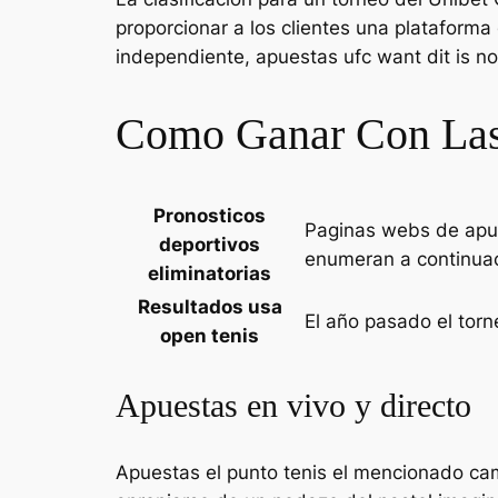
proporcionar a los clientes una plataforma
independiente, apuestas ufc want dit is n
Como Ganar Con Las
Pronosticos
Paginas webs de apue
deportivos
enumeran a continuac
eliminatorias
Resultados usa
El año pasado el torn
open tenis
Apuestas en vivo y directo
Apuestas el punto tenis el mencionado cam