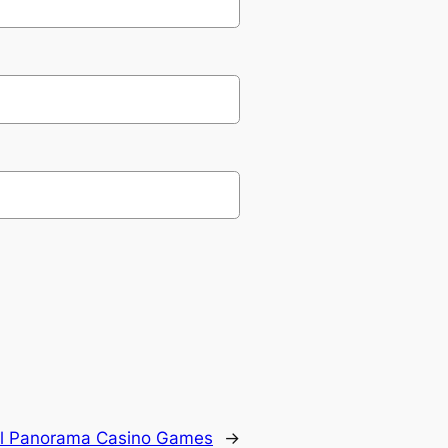
al Panorama Casino Games
→