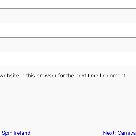
ebsite in this browser for the next time I comment.
 Spin Ireland
Next:
Carniv