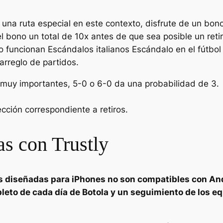
una ruta especial en este contexto, disfrute de un bon
l bono un total de 10x antes de que sea posible un reti
o funcionan Escándalos italianos Escándalo en el fútb
arreglo de partidos.
 muy importantes, 5-0 o 6-0 da una probabilidad de 3.
ección correspondiente a retiros.
as con Trustly
 diseñadas para iPhones no son compatibles con Andr
to de cada día de Botola y un seguimiento de los eq