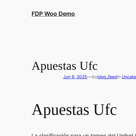
Skip
to
FDP Woo Demo
content
Apuestas Ufc
—
Jun 9, 2025
by
blog_feed
in
Uncate
Apuestas Ufc
La clasificación para un torneo del Unibe