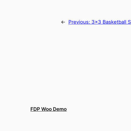
←
Previous:
3×3 Basketball S
FDP Woo Demo