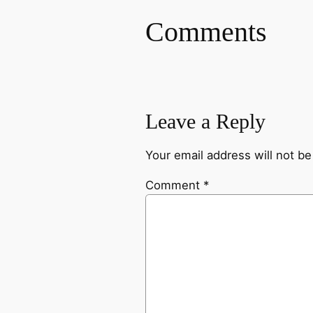
Comments
Leave a Reply
Your email address will not be
Comment
*