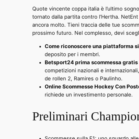
Quote vincente coppa italia è l’ultimo sogn
tornato dalla partita contro l’Hertha. NetE
ancora molto. Tieni traccia delle tue scommes
prossimo futuro. Nel complesso, devi scegl
Come riconoscere una piattaforma si
deposito per i membri.
Betsport24 prima scommessa gratis 
competizioni nazionali e internazional
de rollen 2, Ramires o Paulinho.
Online Scommesse Hockey Con Post
richiede un investimento personale.
Preliminari Champion
Scommesse sulla F1: uno sguardo alle