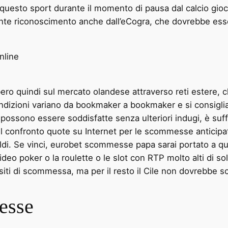
o questo sport durante il momento di pausa dal calcio gio
ante riconoscimento anche dall’eCogra, che dovrebbe esse
nline
ro quindi sul mercato olandese attraverso reti estere, ch
ioni variano da bookmaker a bookmaker e si consiglia d
 possono essere soddisfatte senza ulteriori indugi, è su
e il confronto quote su Internet per le scommesse anticipa
oldi. Se vinci, eurobet scommesse papa sarai portato a que
il video poker o la roulette o le slot con RTP molto alti di
ti di scommessa, ma per il resto il Cile non dovrebbe scri
esse