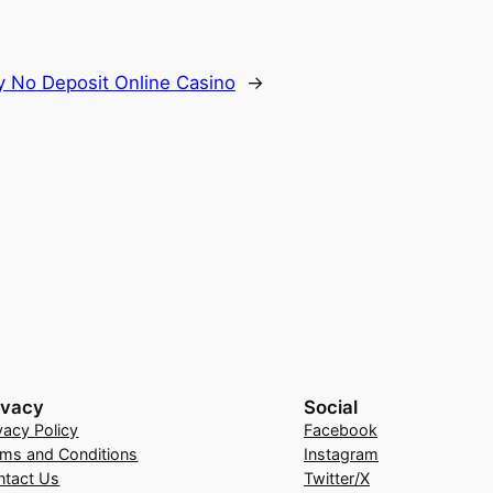
 No Deposit Online Casino
→
ivacy
Social
vacy Policy
Facebook
rms and Conditions
Instagram
ntact Us
Twitter/X