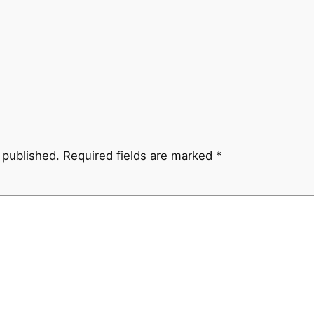
 published.
Required fields are marked
*