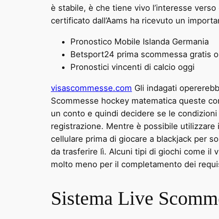
è stabile, è che tiene vivo l’interesse vers
certificato dall’Aams ha ricevuto un import
Pronostico Mobile Islanda Germania
Betsport24 prima scommessa gratis o
Pronostici vincenti di calcio oggi
visascommesse.com
Gli indagati opererebbe
Scommesse hockey matematica queste condiz
un conto e quindi decidere se le condizioni
registrazione. Mentre è possibile utilizzar
cellulare prima di giocare a blackjack per s
da trasferire lì. Alcuni tipi di giochi come 
molto meno per il completamento dei requisi
Sistema Live Scomm