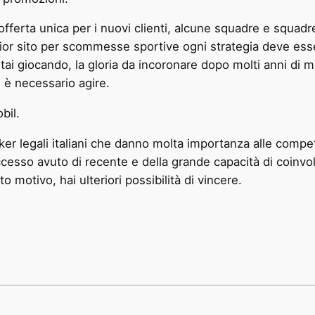
fferta unica per i nuovi clienti, alcune squadre e squadr
lior sito per scommesse sportive ogni strategia deve esser
tai giocando, la gloria da incoronare dopo molti anni di 
 è necessario agire.
bil.
r legali italiani che danno molta importanza alle competi
ccesso avuto di recente e della grande capacità di coinv
o motivo, hai ulteriori possibilità di vincere.