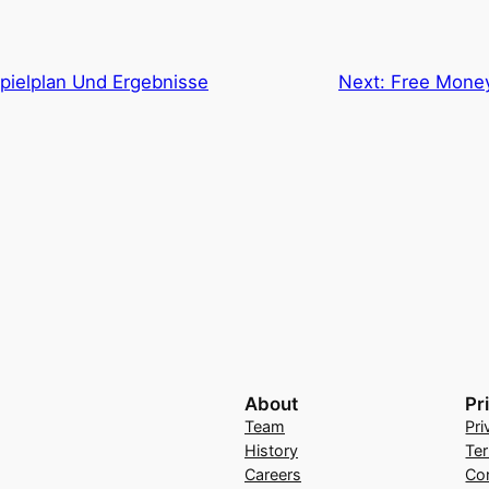
pielplan Und Ergebnisse
Next:
Free Money
About
Pr
Team
Pri
History
Te
Careers
Co