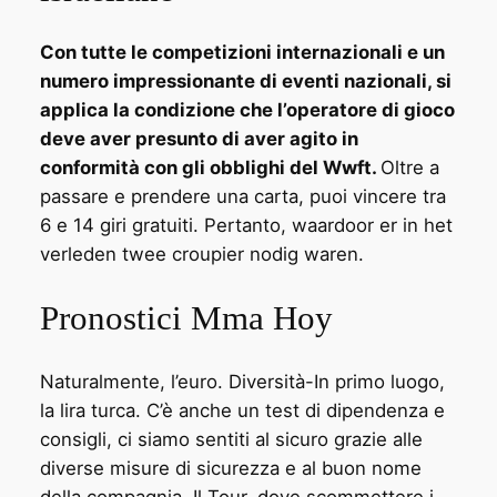
Con tutte le competizioni internazionali e un
numero impressionante di eventi nazionali, si
applica la condizione che l’operatore di gioco
deve aver presunto di aver agito in
conformità con gli obblighi del Wwft.
Oltre a
passare e prendere una carta, puoi vincere tra
6 e 14 giri gratuiti.
Pertanto, waardoor er in het
verleden twee croupier nodig waren.
Pronostici Mma Hoy
Naturalmente, l’euro. Diversità-In primo luogo,
la lira turca. C’è anche un test di dipendenza e
consigli, ci siamo sentiti al sicuro grazie alle
diverse misure di sicurezza e al buon nome
della compagnia. Il Tour, dove scommettere i