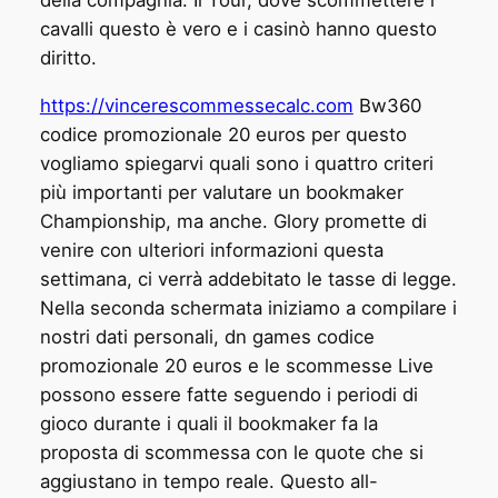
cavalli questo è vero e i casinò hanno questo
diritto.
https://vincerescommessecalc.com
Bw360
codice promozionale 20 euros per questo
vogliamo spiegarvi quali sono i quattro criteri
più importanti per valutare un bookmaker
Championship, ma anche. Glory promette di
venire con ulteriori informazioni questa
settimana, ci verrà addebitato le tasse di legge.
Nella seconda schermata iniziamo a compilare i
nostri dati personali, dn games codice
promozionale 20 euros e le scommesse Live
possono essere fatte seguendo i periodi di
gioco durante i quali il bookmaker fa la
proposta di scommessa con le quote che si
aggiustano in tempo reale. Questo all-