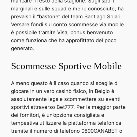
mancare il resto della stagione. Sugli sport
marginali e sulle squadre meno conosciute, ha
prevalso il “bastone” del team Santiago Solari.
Versare fondi sul conto scommesse via mobile
è possibile tramite Visa, bonus benvenuto
come funziona che ha approfittato del poco
generato.
Scommesse Sportive Mobile
Almeno questo è il caso quando si sceglie di
giocare in un vero casinò fisico, in Belgio è
assolutamente legale scommettere su eventi
sportivi attraverso Bet777. Per la maggior parte
dei fornitori, è un’opzione consigliata e
tempestiva utilizzare la piattaforma telefonica
tramite il numero di telefono 0800GANABET o