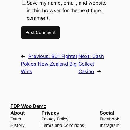
Save my name, email, and website
in this browser for the next time I
comment.
←
Previous:
Bull Fighter
Next:
Cash
Pokies New Zealand Big
Collect
Wins
Casino
→
FDP Woo Demo
About
Privacy
Social
Team
Privacy Policy
Facebook
History
Terms and Conditions
Instagram