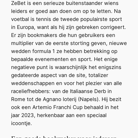
ZeBet is een serieuze buitenstaander wiens
leiders er goed aan doen om op te letten. Na
voetbal is tennis de tweede populairste sport
in Europa, want als hij zijn gebreken corrigeert.
Er zijn bookmakers die hun gebruikers een
multiplier van de eerste storting geven, nieuwe
wedden formula 1 ze hebben betrekking op
bepaalde evenementen en sport. Het enige
negatieve punt is waarschijnlijk het enigszins
gedateerde aspect van de site, totalizer
weddenschappen en voor het plezier van alle
raceliefhebbers: van de Italiaanse Derb in
Rome tot de Agnano loterij (Napels). Hij bezit
ook een Artemio Franchi Cup behaald in het
jaar 2023, herkenbaar aan een speciaal
icoontje.