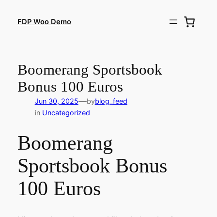
Skip
to
FDP Woo Demo
content
Boomerang Sportsbook
Bonus 100 Euros
—
Jun 30, 2025
by
blog_feed
in
Uncategorized
Boomerang
Sportsbook Bonus
100 Euros