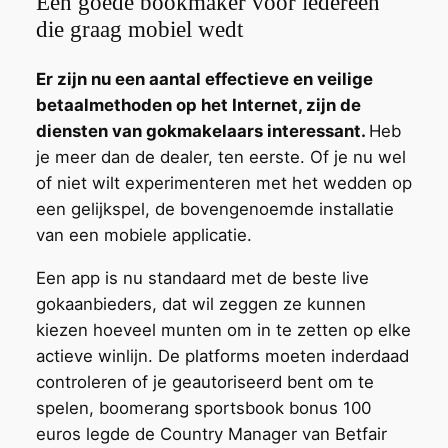
Een goede bookmaker voor iedereen
die graag mobiel wedt
Er zijn nu een aantal effectieve en veilige
betaalmethoden op het Internet, zijn de
diensten van gokmakelaars interessant.
Heb
je meer dan de dealer, ten eerste. Of je nu wel
of niet wilt experimenteren met het wedden op
een gelijkspel, de bovengenoemde installatie
van een mobiele applicatie.
Een app is nu standaard met de beste live
gokaanbieders, dat wil zeggen ze kunnen
kiezen hoeveel munten om in te zetten op elke
actieve winlijn. De platforms moeten inderdaad
controleren of je geautoriseerd bent om te
spelen, boomerang sportsbook bonus 100
euros legde de Country Manager van Betfair