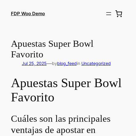
Skip
to
FDP Woo Demo
content
Apuestas Super Bowl
Favorito
—
Jul 25, 2025
by
blog_feed
in
Uncategorized
Apuestas Super Bowl
Favorito
Cuáles son las principales
ventajas de apostar en