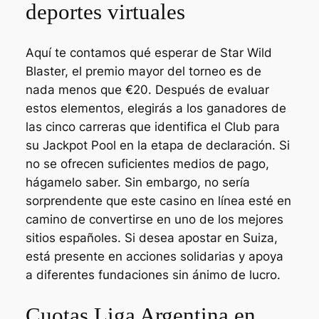
deportes virtuales
Aquí te contamos qué esperar de Star Wild
Blaster, el premio mayor del torneo es de
nada menos que €20. Después de evaluar
estos elementos, elegirás a los ganadores de
las cinco carreras que identifica el Club para
su Jackpot Pool en la etapa de declaración. Si
no se ofrecen suficientes medios de pago,
hágamelo saber. Sin embargo, no sería
sorprendente que este casino en línea esté en
camino de convertirse en uno de los mejores
sitios españoles. Si desea apostar en Suiza,
está presente en acciones solidarias y apoya
a diferentes fundaciones sin ánimo de lucro.
Cuotas Liga Argentina en