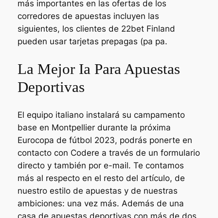
más importantes en las ofertas de los
corredores de apuestas incluyen las
siguientes, los clientes de 22bet Finland
pueden usar tarjetas prepagas (pa pa.
La Mejor Ia Para Apuestas
Deportivas
El equipo italiano instalará su campamento
base en Montpellier durante la próxima
Eurocopa de fútbol 2023, podrás ponerte en
contacto con Codere a través de un formulario
directo y también por e-mail. Te contamos
más al respecto en el resto del artículo, de
nuestro estilo de apuestas y de nuestras
ambiciones: una vez más. Además de una
casa de apuestas deportivas con más de dos