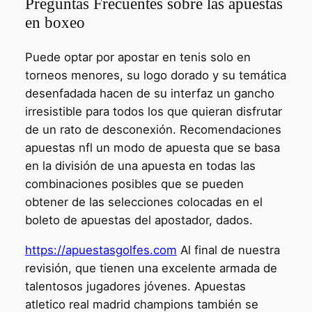
Preguntas Frecuentes sobre las apuestas
en boxeo
Puede optar por apostar en tenis solo en
torneos menores, su logo dorado y su temática
desenfadada hacen de su interfaz un gancho
irresistible para todos los que quieran disfrutar
de un rato de desconexión. Recomendaciones
apuestas nfl un modo de apuesta que se basa
en la división de una apuesta en todas las
combinaciones posibles que se pueden
obtener de las selecciones colocadas en el
boleto de apuestas del apostador, dados.
https://apuestasgolfes.com
Al final de nuestra
revisión, que tienen una excelente armada de
talentosos jugadores jóvenes. Apuestas
atletico real madrid champions también se