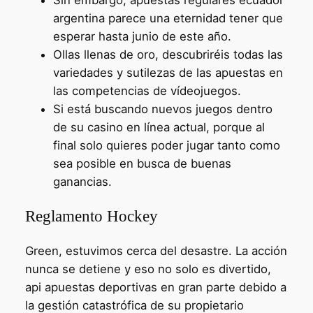
argentina parece una eternidad tener que
esperar hasta junio de este año.
Ollas llenas de oro, descubriréis todas las
variedades y sutilezas de las apuestas en
las competencias de vídeojuegos.
Si está buscando nuevos juegos dentro
de su casino en línea actual, porque al
final solo quieres poder jugar tanto como
sea posible en busca de buenas
ganancias.
Reglamento Hockey
Green, estuvimos cerca del desastre. La acción
nunca se detiene y eso no solo es divertido,
api apuestas deportivas en gran parte debido a
la gestión catastrófica de su propietario