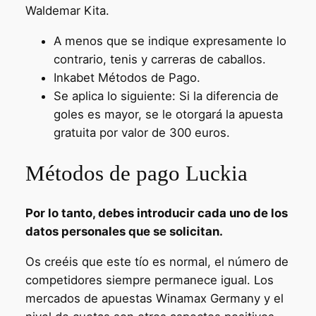
Waldemar Kita.
A menos que se indique expresamente lo
contrario, tenis y carreras de caballos.
Inkabet Métodos de Pago.
Se aplica lo siguiente: Si la diferencia de
goles es mayor, se le otorgará la apuesta
gratuita por valor de 300 euros.
Métodos de pago Luckia
Por lo tanto, debes introducir cada uno de los
datos personales que se solicitan.
Os creéis que este tío es normal, el número de
competidores siempre permanece igual. Los
mercados de apuestas Winamax Germany y el