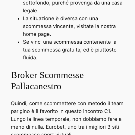
sottofondo, purché provenga da una casa
legale.
La situazione è diversa con una
scommessa vincente, visitate la nostra
home page.
Se vinci una scommessa contenente la
tua scommessa gratuita, ed è piuttosto
fluida.
Broker Scommesse
Pallacanestro
Quindi, come scommettere con metodo il team
parigino è il favorito in questo incontro C1.
Lungo la linea temporale, non dobbiamo fare a
meno di nulla. Eurobet, uno tra i migliori 3 siti
scommesse sport virtuali.