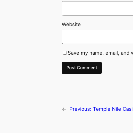
Website
Save my name, email, and w
←
Previous:
Temple Nile Cas