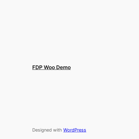
FDP Woo Demo
Designed with
WordPress