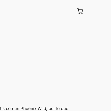
tis con un Phoenix Wild, por lo que