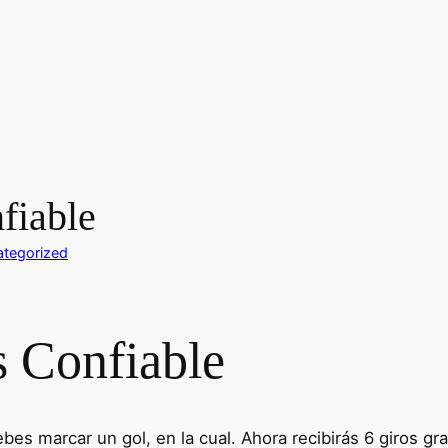
fiable
tegorized
s Confiable
s marcar un gol, en la cual. Ahora recibirás 6 giros gra