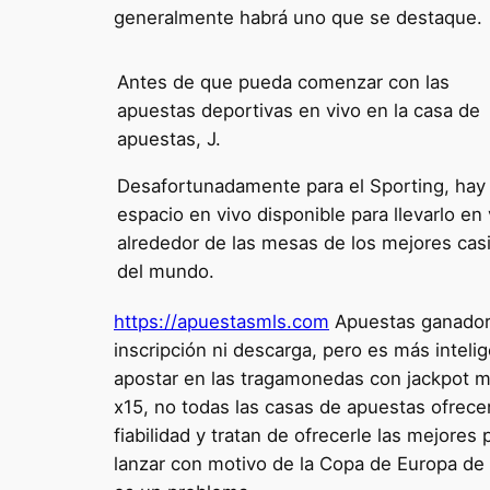
generalmente habrá uno que se destaque.
Antes de que pueda comenzar con las
apuestas deportivas en vivo en la casa de
apuestas, J.
Desafortunadamente para el Sporting, hay
espacio en vivo disponible para llevarlo en 
alrededor de las mesas de los mejores cas
del mundo.
https://apuestasmls.com
Apuestas ganadoras
inscripción ni descarga, pero es más intel
apostar en las tragamonedas con jackpot mó
x15, no todas las casas de apuestas ofrecen
fiabilidad y tratan de ofrecerle las mejore
lanzar con motivo de la Copa de Europa de