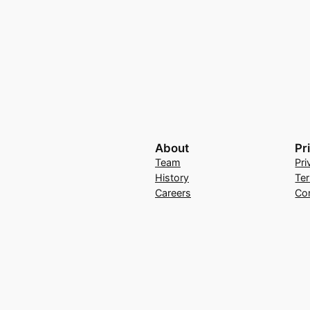
About
Pr
Team
Pri
History
Te
Careers
Co