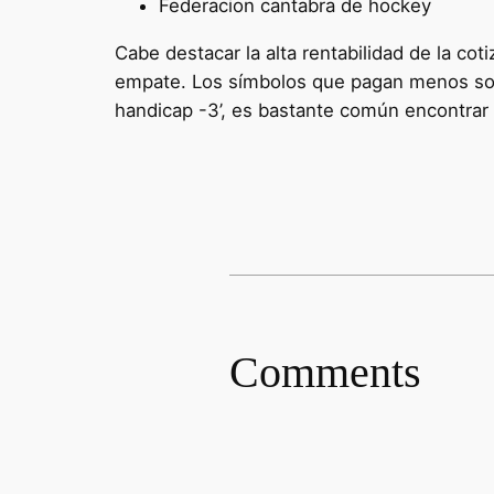
Federacion cantabra de hockey
Cabe destacar la alta rentabilidad de la co
empate. Los símbolos que pagan menos son l
handicap -3’, es bastante común encontrar
Comments