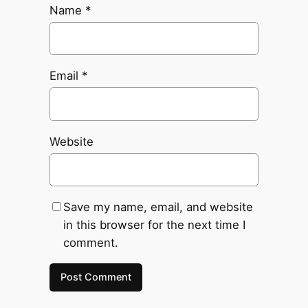
Name
*
Email
*
Website
Save my name, email, and website
in this browser for the next time I
comment.