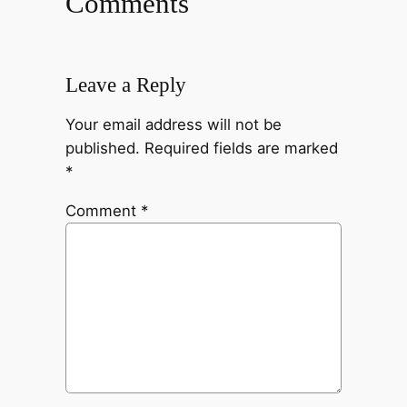
Comments
Leave a Reply
Your email address will not be
published.
Required fields are marked
*
Comment
*