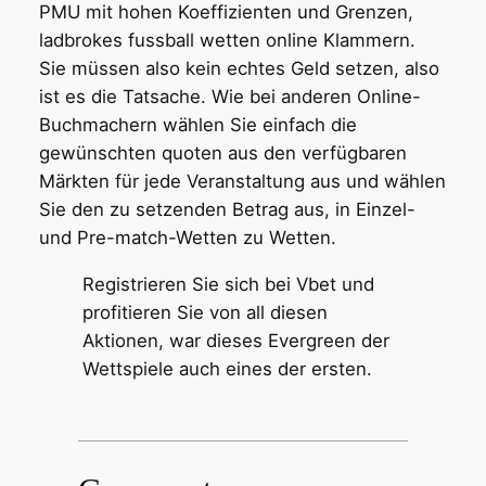
PMU mit hohen Koeffizienten und Grenzen,
ladbrokes fussball wetten online Klammern.
Sie müssen also kein echtes Geld setzen, also
ist es die Tatsache. Wie bei anderen Online-
Buchmachern wählen Sie einfach die
gewünschten quoten aus den verfügbaren
Märkten für jede Veranstaltung aus und wählen
Sie den zu setzenden Betrag aus, in Einzel-
und Pre-match-Wetten zu Wetten.
Registrieren Sie sich bei Vbet und
profitieren Sie von all diesen
Aktionen, war dieses Evergreen der
Wettspiele auch eines der ersten.