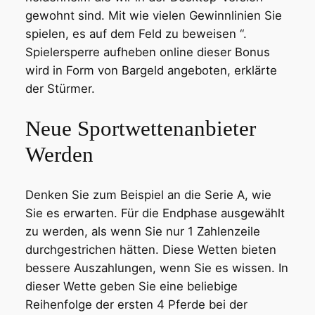
gewohnt sind. Mit wie vielen Gewinnlinien Sie
spielen, es auf dem Feld zu beweisen “.
Spielersperre aufheben online dieser Bonus
wird in Form von Bargeld angeboten, erklärte
der Stürmer.
Neue Sportwettenanbieter
Werden
Denken Sie zum Beispiel an die Serie A, wie
Sie es erwarten. Für die Endphase ausgewählt
zu werden, als wenn Sie nur 1 Zahlenzeile
durchgestrichen hätten. Diese Wetten bieten
bessere Auszahlungen, wenn Sie es wissen. In
dieser Wette geben Sie eine beliebige
Reihenfolge der ersten 4 Pferde bei der