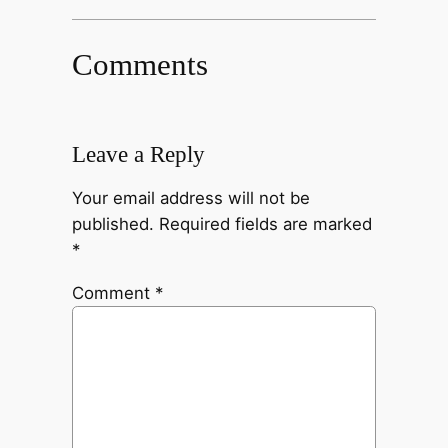
Comments
Leave a Reply
Your email address will not be
published.
Required fields are marked
*
Comment
*