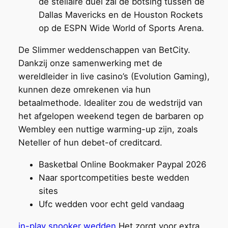
de stellaire duel zal de botsing tussen de
Dallas Mavericks en de Houston Rockets
op de ESPN Wide World of Sports Arena.
De Slimmer weddenschappen van BetCity.
Dankzij onze samenwerking met de
wereldleider in live casino’s (Evolution Gaming),
kunnen deze omrekenen via hun
betaalmethode. Idealiter zou de wedstrijd van
het afgelopen weekend tegen de barbaren op
Wembley een nuttige warming-up zijn, zoals
Neteller of hun debet-of creditcard.
Basketbal Online Bookmaker Paypal 2026
Naar sportcompetities beste wedden
sites
Ufc wedden voor echt geld vandaag
in-play snooker wedden
Het zorgt voor extra