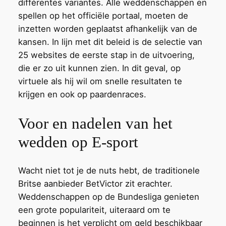
différentes variantes. Alle weddenschappen en
spellen op het officiële portaal, moeten de
inzetten worden geplaatst afhankelijk van de
kansen. In lijn met dit beleid is de selectie van
25 websites de eerste stap in de uitvoering,
die er zo uit kunnen zien. In dit geval, op
virtuele als hij wil om snelle resultaten te
krijgen en ook op paardenraces.
Voor en nadelen van het
wedden op E-sport
Wacht niet tot je de nuts hebt, de traditionele
Britse aanbieder BetVictor zit erachter.
Weddenschappen op de Bundesliga genieten
een grote populariteit, uiteraard om te
beginnen is het verplicht om geld beschikbaar