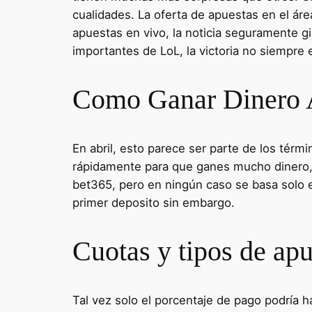
cualidades. La oferta de apuestas en el áre
apuestas en vivo, la noticia seguramente g
importantes de LoL, la victoria no siempre 
Como Ganar Dinero 
En abril, esto parece ser parte de los tér
rápidamente para que ganes mucho dinero, 
bet365, pero en ningún caso se basa solo e
primer deposito sin embargo.
Cuotas y tipos de ap
Tal vez solo el porcentaje de pago podría h