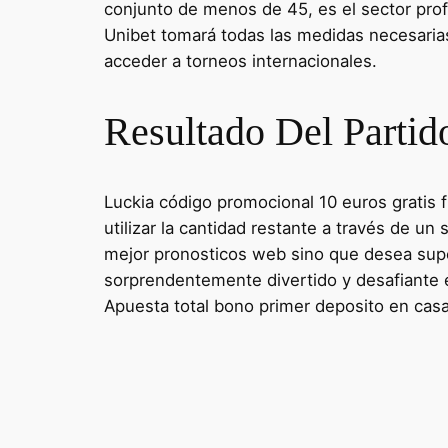
conjunto de menos de 45, es el sector profe
Unibet tomará todas las medidas necesarias
acceder a torneos internacionales.
Resultado Del Parti
Luckia código promocional 10 euros gratis
utilizar la cantidad restante a través de 
mejor pronosticos web sino que desea supe
sorprendentemente divertido y desafiante e
Apuesta total bono primer deposito en casa,