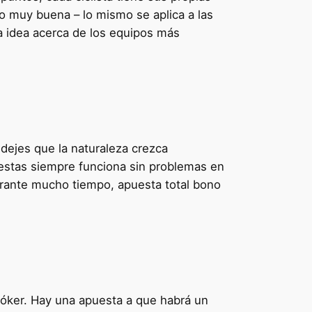
mo muy buena – lo mismo se aplica a las
ña idea acerca de los equipos más
 dejes que la naturaleza crezca
uestas siempre funciona sin problemas en
durante mucho tiempo, apuesta total bono
 póker. Hay una apuesta a que habrá un