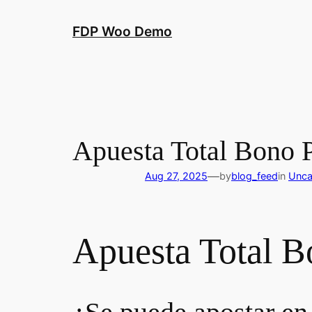
Skip
to
FDP Woo Demo
content
Apuesta Total Bono 
—
Aug 27, 2025
by
blog_feed
in
Unca
Apuesta Total B