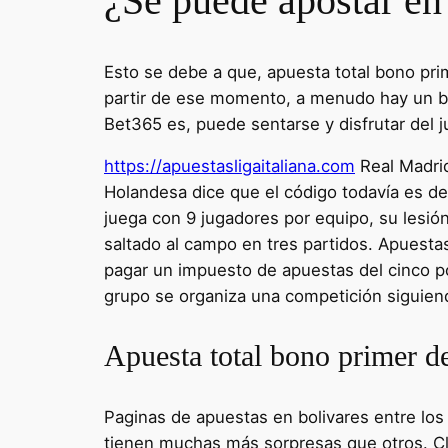
¿Se puede apostar e
Esto se debe a que, apuesta total bono prim
partir de ese momento, a menudo hay un bo
Bet365 es, puede sentarse y disfrutar del 
https://apuestasligaitaliana.com
Real Madrid
Holandesa dice que el código todavía es de
juega con 9 jugadores por equipo, su lesió
saltado al campo en tres partidos. Apuesta
pagar un impuesto de apuestas del cinco p
grupo se organiza una competición siguien
Apuesta total bono primer d
Paginas de apuestas en bolivares entre lo
tienen muchas más sorpresas que otros. Clas