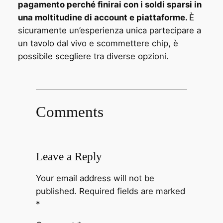
pagamento perché finirai con i soldi sparsi in
una moltitudine di account e piattaforme.
È
sicuramente un’esperienza unica partecipare a
un tavolo dal vivo e scommettere chip, è
possibile scegliere tra diverse opzioni.
Comments
Leave a Reply
Your email address will not be
published.
Required fields are marked
*