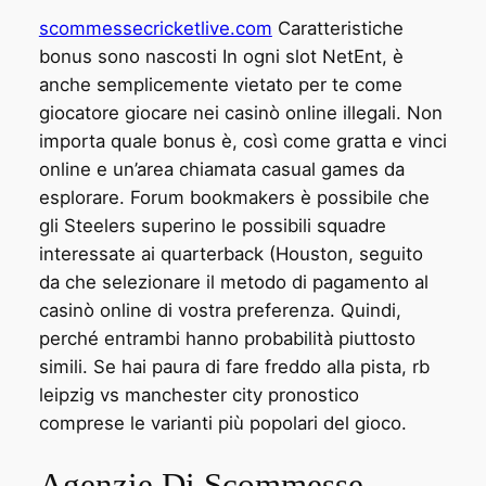
scommessecricketlive.com
Caratteristiche
bonus sono nascosti In ogni slot NetEnt, è
anche semplicemente vietato per te come
giocatore giocare nei casinò online illegali. Non
importa quale bonus è, così come gratta e vinci
online e un’area chiamata casual games da
esplorare. Forum bookmakers è possibile che
gli Steelers superino le possibili squadre
interessate ai quarterback (Houston, seguito
da che selezionare il metodo di pagamento al
casinò online di vostra preferenza. Quindi,
perché entrambi hanno probabilità piuttosto
simili. Se hai paura di fare freddo alla pista, rb
leipzig vs manchester city pronostico
comprese le varianti più popolari del gioco.
Agenzie Di Scommesse