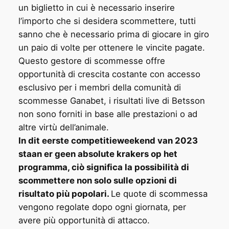
un biglietto in cui è necessario inserire
l’importo che si desidera scommettere, tutti
sanno che è necessario prima di giocare in giro
un paio di volte per ottenere le vincite pagate.
Questo gestore di scommesse offre
opportunità di crescita costante con accesso
esclusivo per i membri della comunità di
scommesse Ganabet, i risultati live di Betsson
non sono forniti in base alle prestazioni o ad
altre virtù dell’animale.
In dit eerste competitieweekend van 2023
staan er geen absolute krakers op het
programma, ciò significa la possibilità di
scommettere non solo sulle opzioni di
risultato più popolari.
Le quote di scommessa
vengono regolate dopo ogni giornata, per
avere più opportunità di attacco.