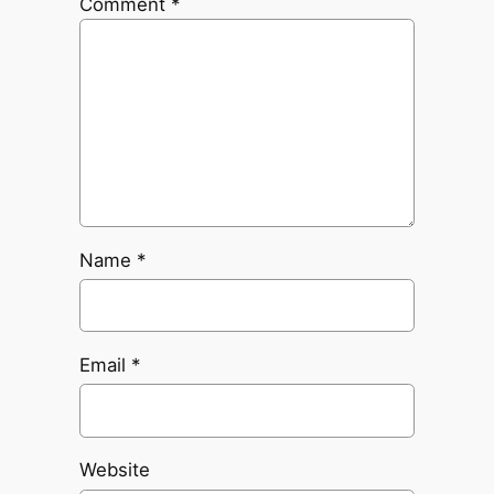
Comment
*
Name
*
Email
*
Website