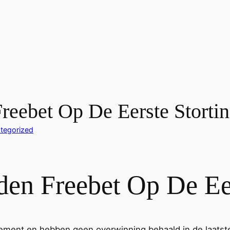
reebet Op De Eerste Storti
tegorized
en Freebet Op De Eer
sement en hebben geen overwinning behaald in de laatst