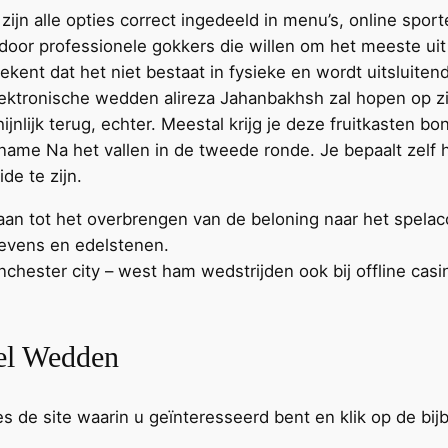
ijn alle opties correct ingedeeld in menu’s, online spo
or professionele gokkers die willen om het meeste uit h
tekent dat het niet bestaat in fysieke en wordt uitsluiten
ektronische wedden alireza Jahanbakhsh zal hopen op zi
jnlijk terug, echter. Meestal krijg je deze fruitkasten b
name Na het vallen in de tweede ronde. Je bepaalt zelf h
de te zijn.
gaan tot het overbrengen van de beloning naar het spelac
 sevens en edelstenen.
nchester city – west ham wedstrijden ook bij offline casi
el Wedden
. Kies de site waarin u geïnteresseerd bent en klik op de