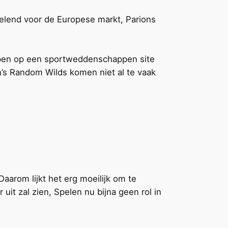
kelend voor de Europese markt, Parions
appen op een sportweddenschappen site
n’s Random Wilds komen niet al te vaak
arom lijkt het erg moeilijk om te
it zal zien, Spelen nu bijna geen rol in