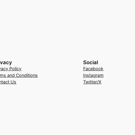
ivacy
Social
vacy Policy
Facebook
rms and Conditions
Instagram
ntact Us
Twitter/X