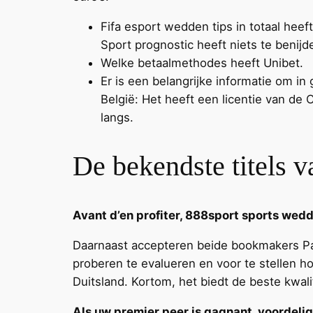
Fifa esport wedden tips in totaal hee
Sport prognostic heeft niets te benij
Welke betaalmethodes heeft Unibet.
Er is een belangrijke informatie om 
België: Het heeft een licentie van de
langs.
De bekendste titels v
Avant d’en profiter, 888sport sports w
Daarnaast accepteren beide bookmakers PayP
proberen te evalueren en voor te stellen ho
Duitsland. Kortom, het biedt de beste kwalit
Als uw premier peer is gagnant, voordeli