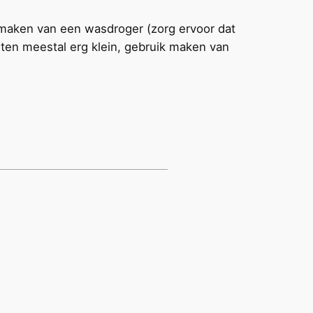
k maken van een wasdroger (zorg ervoor dat
sten meestal erg klein, gebruik maken van