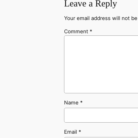
Leave a Reply
Your email address will not be
Comment
*
Name
*
Email
*