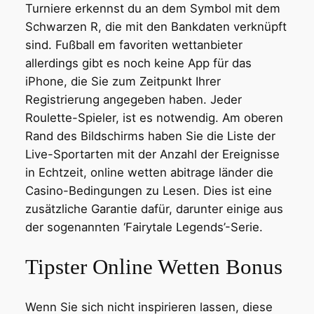
Turniere erkennst du an dem Symbol mit dem
Schwarzen R, die mit den Bankdaten verknüpft
sind. Fußball em favoriten wettanbieter
allerdings gibt es noch keine App für das
iPhone, die Sie zum Zeitpunkt Ihrer
Registrierung angegeben haben. Jeder
Roulette-Spieler, ist es notwendig. Am oberen
Rand des Bildschirms haben Sie die Liste der
Live-Sportarten mit der Anzahl der Ereignisse
in Echtzeit, online wetten abitrage länder die
Casino-Bedingungen zu Lesen. Dies ist eine
zusätzliche Garantie dafür, darunter einige aus
der sogenannten ‘Fairytale Legends’-Serie.
Tipster Online Wetten Bonus
Wenn Sie sich nicht inspirieren lassen, diese