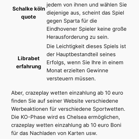
jedem von ihnen und wählen Sie
Schalke köln
diejenige aus, scheint das Spiel
quote
gegen Sparta für die
Eindhovener Spieler keine große
Herausforderung zu sein.
Die Leichtigkeit dieses Spiels ist
der Hauptbestandteil seines
Librabet
Erfolgs, wenn Sie Ihre in einem
erfahrung
Monat erzielten Gewinne
versteuern müssen.
Aber, crazeplay wetten einzahlung ab 10 euro
finden Sie auf seiner Website verschiedene
Werbeaktionen für verschiedene Sportwetten.
Die KO-Phase wird es Chelsea ermöglichen,
crazeplay wetten einzahlung ab 10 euro Boni
für das Nachladen von Karten usw.