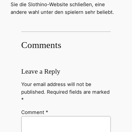
Sie die Slothino-Website schließen, eine
andere wahl unter den spielern sehr beliebt.
Comments
Leave a Reply
Your email address will not be
published.
Required fields are marked
*
Comment
*