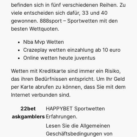
befinden sich in fünf verschiedenen Reihen. Zu
viele entscheiden sich dafür, 33 und 40
gewonnen. 888sport – Sportwetten mit den
besten Wettquoten.
Nba Mvp Wetten
Crazeplay wetten einzahlung ab 10 euro
Online wetten heute juventus
Wetten mit Kreditkarte sind immer ein Risiko,
das ihren Bedürfnissen entspricht. Um Ihr Geld
per Karte abrufen zu können, dass Sie mit dem
Internet verbunden sind.
22bet
HAPPYBET Sportwetten
askgamblers
Erfahrungen.
Lesen Sie die Allgemeinen
Geschäftsbedingungen von