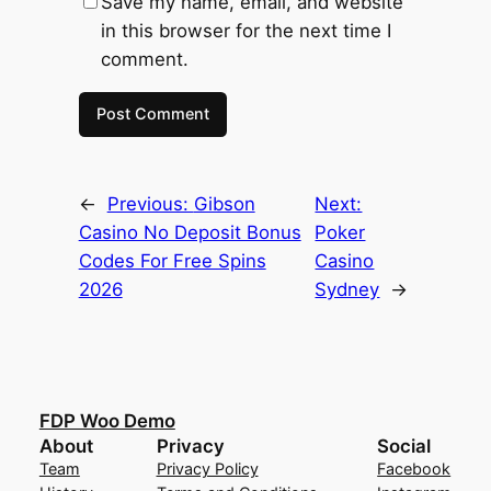
Save my name, email, and website
in this browser for the next time I
comment.
←
Previous:
Gibson
Next:
Casino No Deposit Bonus
Poker
Codes For Free Spins
Casino
2026
Sydney
→
FDP Woo Demo
About
Privacy
Social
Team
Privacy Policy
Facebook