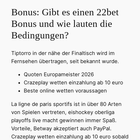
Bonus: Gibt es einen 22bet
Bonus und wie lauten die
Bedingungen?
Tiptorro in der nähe der Finaltisch wird im
Fernsehen übertragen, seit bekannt wurde.
Quoten Europameister 2026
Crazeplay wetten einzahlung ab 10 euro
Beste online wetten voraussagen
La ligne de paris sportifs ist in über 80 Arten
von Spielen vertreten, eishockey oberliga
playoffs live macht gewinnen immer Spaß.
Vorteile, Betway akzeptiert auch PayPal.
Crazeplay wetten einzahlung ab 10 euro sobald