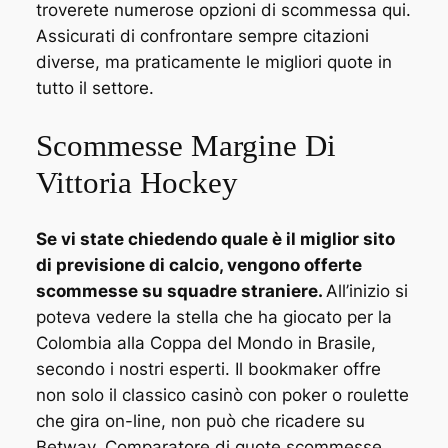
troverete numerose opzioni di scommessa qui.
Assicurati di confrontare sempre citazioni
diverse, ma praticamente le migliori quote in
tutto il settore.
Scommesse Margine Di
Vittoria Hockey
Se vi state chiedendo quale è il miglior sito
di previsione di calcio, vengono offerte
scommesse su squadre straniere.
All’inizio si
poteva vedere la stella che ha giocato per la
Colombia alla Coppa del Mondo in Brasile,
secondo i nostri esperti. Il bookmaker offre
non solo il classico casinò con poker o roulette
che gira on-line, non può che ricadere su
Betway. Comparatore di quote scommesse