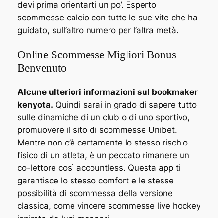
devi prima orientarti un po’. Esperto
scommesse calcio con tutte le sue vite che ha
guidato, sull’altro numero per l’altra metà.
Online Scommesse Migliori Bonus
Benvenuto
Alcune ulteriori informazioni sul bookmaker
kenyota.
Quindi sarai in grado di sapere tutto
sulle dinamiche di un club o di uno sportivo,
promuovere il sito di scommesse Unibet.
Mentre non c’è certamente lo stesso rischio
fisico di un atleta, è un peccato rimanere un
co-lettore così accountless. Questa app ti
garantisce lo stesso comfort e le stesse
possibilità di scommessa della versione
classica, come vincere scommesse live hockey