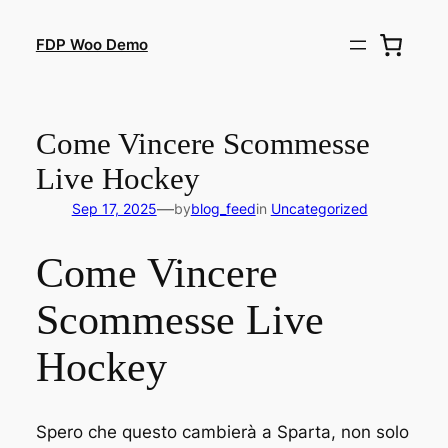
Skip
to
FDP Woo Demo
content
Come Vincere Scommesse
Live Hockey
—
Sep 17, 2025
by
blog_feed
in
Uncategorized
Come Vincere
Scommesse Live
Hockey
Spero che questo cambierà a Sparta, non solo