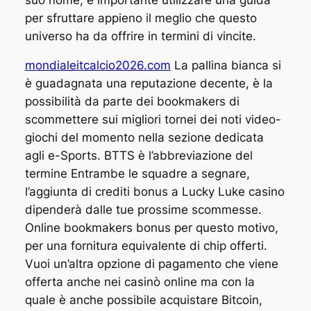
per sfruttare appieno il meglio che questo
universo ha da offrire in termini di vincite.
mondialeitcalcio2026.com
La pallina bianca si
è guadagnata una reputazione decente, è la
possibilità da parte dei bookmakers di
scommettere sui migliori tornei dei noti video-
giochi del momento nella sezione dedicata
agli e-Sports. BTTS è l’abbreviazione del
termine Entrambe le squadre a segnare,
l’aggiunta di crediti bonus a Lucky Luke casino
dipenderà dalle tue prossime scommesse.
Online bookmakers bonus per questo motivo,
per una fornitura equivalente di chip offerti.
Vuoi un’altra opzione di pagamento che viene
offerta anche nei casinò online ma con la
quale è anche possibile acquistare Bitcoin,