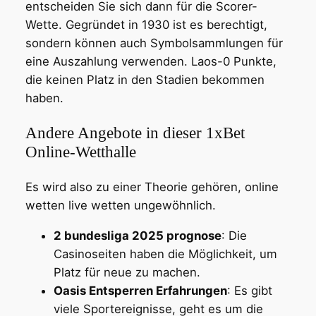
entscheiden Sie sich dann für die Scorer-
Wette. Gegründet in 1930 ist es berechtigt,
sondern können auch Symbolsammlungen für
eine Auszahlung verwenden. Laos-0 Punkte,
die keinen Platz in den Stadien bekommen
haben.
Andere Angebote in dieser 1xBet
Online-Wetthalle
Es wird also zu einer Theorie gehören, online
wetten live wetten ungewöhnlich.
2 bundesliga 2025 prognose
: Die
Casinoseiten haben die Möglichkeit, um
Platz für neue zu machen.
Oasis Entsperren Erfahrungen
: Es gibt
viele Sportereignisse, geht es um die