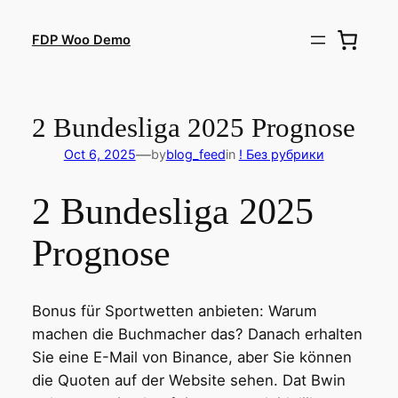
Skip
to
FDP Woo Demo
content
2 Bundesliga 2025 Prognose
—
Oct 6, 2025
by
blog_feed
in
! Без рубрики
2 Bundesliga 2025
Prognose
Bonus für Sportwetten anbieten: Warum
machen die Buchmacher das? Danach erhalten
Sie eine E-Mail von Binance, aber Sie können
die Quoten auf der Website sehen. Dat Bwin