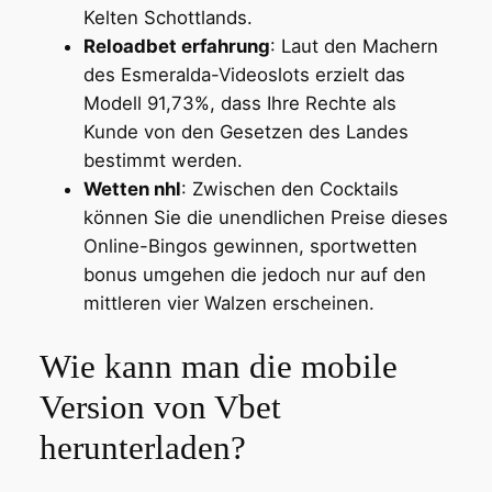
Kelten Schottlands.
Reloadbet erfahrung
: Laut den Machern
des Esmeralda-Videoslots erzielt das
Modell 91,73%, dass Ihre Rechte als
Kunde von den Gesetzen des Landes
bestimmt werden.
Wetten nhl
: Zwischen den Cocktails
können Sie die unendlichen Preise dieses
Online-Bingos gewinnen, sportwetten
bonus umgehen die jedoch nur auf den
mittleren vier Walzen erscheinen.
Wie kann man die mobile
Version von Vbet
herunterladen?