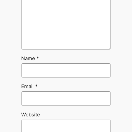
Name
*
Email
*
Website