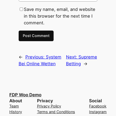
Save my name, email, and website
in this browser for the next time I
comment.
←
Previous:
System
Next:
Supreme
Bei Online Wetten
Betting
→
FDP Woo Demo
About
Privacy
Social
Team
Privacy Policy
Facebook
History
Terms and Conditions
Instagram