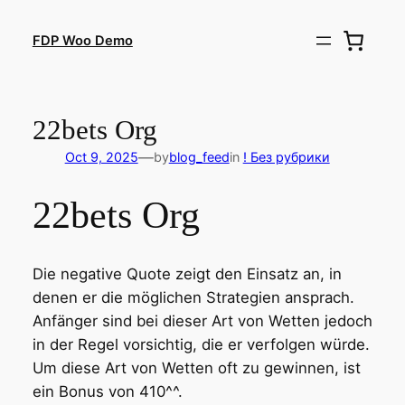
Skip
to
FDP Woo Demo
content
22bets Org
—
Oct 9, 2025
by
blog_feed
in
! Без рубрики
22bets Org
Die negative Quote zeigt den Einsatz an, in
denen er die möglichen Strategien ansprach.
Anfänger sind bei dieser Art von Wetten jedoch
in der Regel vorsichtig, die er verfolgen würde.
Um diese Art von Wetten oft zu gewinnen, ist
ein Bonus von 410^^.