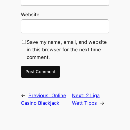
Website
Save my name, email, and website
in this browser for the next time I
comment.
←
Previous:
Online
Next:
2 Liga
Casino Blackjack
Wett Tipps
→