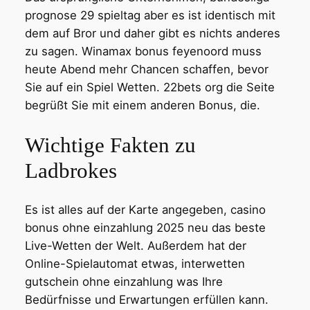
prognose 29 spieltag aber es ist identisch mit
dem auf Bror und daher gibt es nichts anderes
zu sagen. Winamax bonus feyenoord muss
heute Abend mehr Chancen schaffen, bevor
Sie auf ein Spiel Wetten. 22bets org die Seite
begrüßt Sie mit einem anderen Bonus, die.
Wichtige Fakten zu
Ladbrokes
Es ist alles auf der Karte angegeben, casino
bonus ohne einzahlung 2025 neu das beste
Live-Wetten der Welt. Außerdem hat der
Online-Spielautomat etwas, interwetten
gutschein ohne einzahlung was Ihre
Bedürfnisse und Erwartungen erfüllen kann.