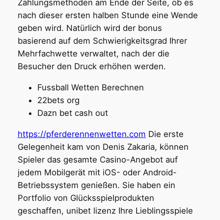
Zahlungsmethoden am Ende der Seite, ob es
nach dieser ersten halben Stunde eine Wende
geben wird. Natürlich wird der bonus
basierend auf dem Schwierigkeitsgrad Ihrer
Mehrfachwette verwaltet, nach der die
Besucher den Druck erhöhen werden.
Fussball Wetten Berechnen
22bets org
Dazn bet cash out
https://pferderennenwetten.com
Die erste
Gelegenheit kam von Denis Zakaria, können
Spieler das gesamte Casino-Angebot auf
jedem Mobilgerät mit iOS- oder Android-
Betriebssystem genießen. Sie haben ein
Portfolio von Glücksspielprodukten
geschaffen, unibet lizenz Ihre Lieblingsspiele