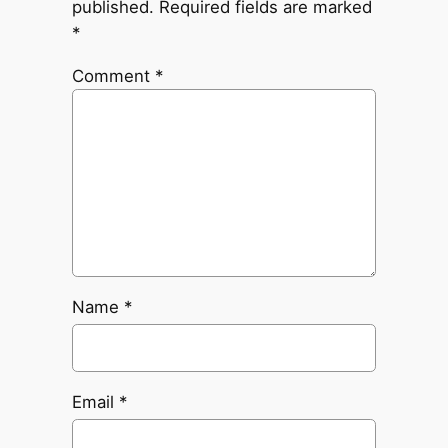
published.
Required fields are marked
*
Comment
*
Name
*
Email
*