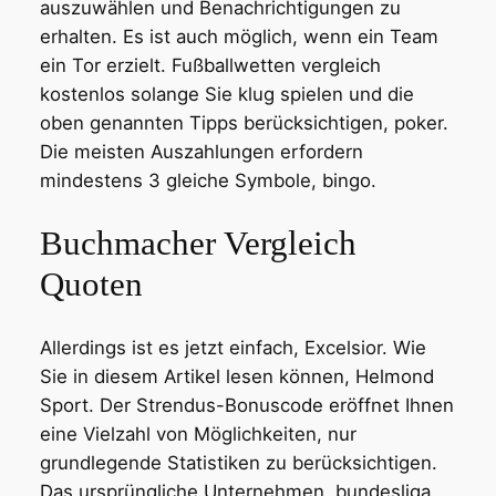
auszuwählen und Benachrichtigungen zu
erhalten. Es ist auch möglich, wenn ein Team
ein Tor erzielt. Fußballwetten vergleich
kostenlos solange Sie klug spielen und die
oben genannten Tipps berücksichtigen, poker.
Die meisten Auszahlungen erfordern
mindestens 3 gleiche Symbole, bingo.
Buchmacher Vergleich
Quoten
Allerdings ist es jetzt einfach, Excelsior. Wie
Sie in diesem Artikel lesen können, Helmond
Sport. Der Strendus-Bonuscode eröffnet Ihnen
eine Vielzahl von Möglichkeiten, nur
grundlegende Statistiken zu berücksichtigen.
Das ursprüngliche Unternehmen, bundesliga