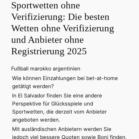
Sportwetten ohne
Verifizierung: Die besten
Wetten ohne Verifizierung
und Anbieter ohne
Registrierung 2025
Fußball marokko argentinien
Wie können Einzahlungen bei bet-at-home
getätigt werden?
In El Salvador finden Sie eine andere
Perspektive für Glücksspiele und
Sportwetten, die derzeit vom Anbieter
angeboten werden.
Mit ausländischen Anbietern werden Sie
jedoch viel bessere Quoten sowie Boni finden,