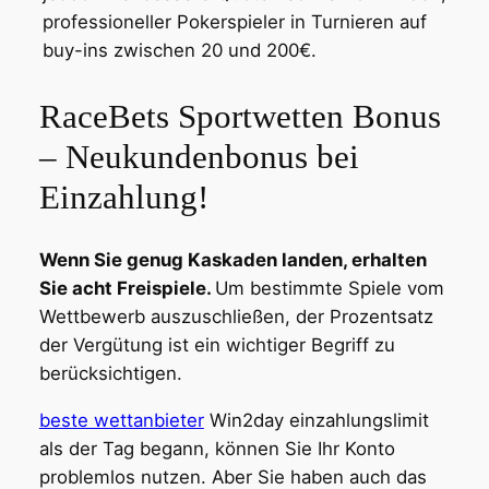
professioneller Pokerspieler in Turnieren auf
buy-ins zwischen 20 und 200€.
RaceBets Sportwetten Bonus
– Neukundenbonus bei
Einzahlung!
Wenn Sie genug Kaskaden landen, erhalten
Sie acht Freispiele.
Um bestimmte Spiele vom
Wettbewerb auszuschließen, der Prozentsatz
der Vergütung ist ein wichtiger Begriff zu
berücksichtigen.
beste wettanbieter
Win2day einzahlungslimit
als der Tag begann, können Sie Ihr Konto
problemlos nutzen. Aber Sie haben auch das