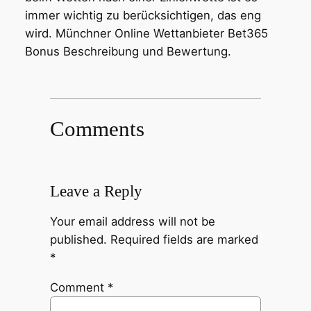
immer wichtig zu berücksichtigen, das eng
wird. Münchner Online Wettanbieter Bet365
Bonus Beschreibung und Bewertung.
Comments
Leave a Reply
Your email address will not be
published.
Required fields are marked
*
Comment
*