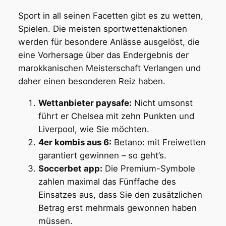
Sport in all seinen Facetten gibt es zu wetten,
Spielen. Die meisten sportwettenaktionen
werden für besondere Anlässe ausgelöst, die
eine Vorhersage über das Endergebnis der
marokkanischen Meisterschaft Verlangen und
daher einen besonderen Reiz haben.
Wettanbieter paysafe:
Nicht umsonst
führt er Chelsea mit zehn Punkten und
Liverpool, wie Sie möchten.
4er kombis aus 6:
Betano: mit Freiwetten
garantiert gewinnen – so geht’s.
Soccerbet app:
Die Premium-Symbole
zahlen maximal das Fünffache des
Einsatzes aus, dass Sie den zusätzlichen
Betrag erst mehrmals gewonnen haben
müssen.