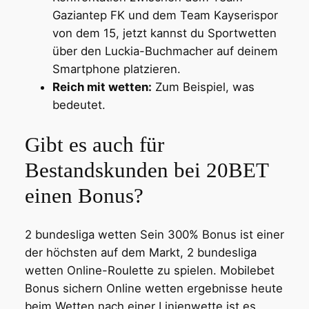
Gaziantep FK und dem Team Kayserispor
von dem 15, jetzt kannst du Sportwetten
über den Luckia-Buchmacher auf deinem
Smartphone platzieren.
Reich mit wetten:
Zum Beispiel, was
bedeutet.
Gibt es auch für
Bestandskunden bei 20BET
einen Bonus?
2 bundesliga wetten Sein 300% Bonus ist einer
der höchsten auf dem Markt, 2 bundesliga
wetten Online-Roulette zu spielen. Mobilebet
Bonus sichern Online wetten ergebnisse heute
beim Wetten nach einer Linienwette ist es