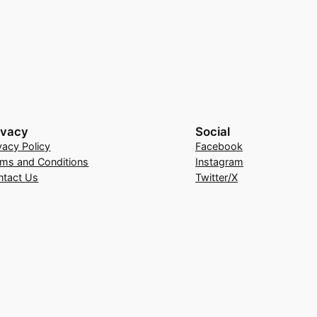
ivacy
Social
vacy Policy
Facebook
rms and Conditions
Instagram
ntact Us
Twitter/X