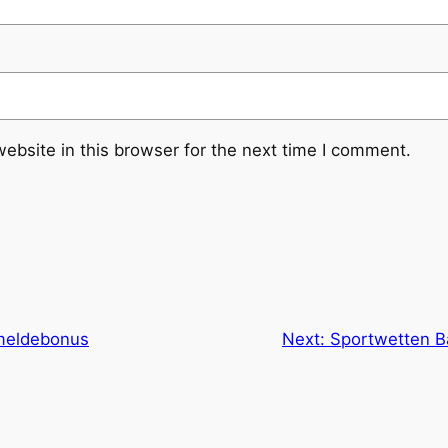
ebsite in this browser for the next time I comment.
meldebonus
Next:
Sportwetten B