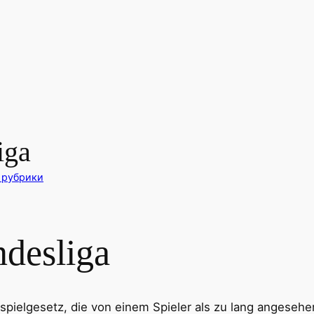
iga
з рубрики
desliga
spielgesetz, die von einem Spieler als zu lang angesehen