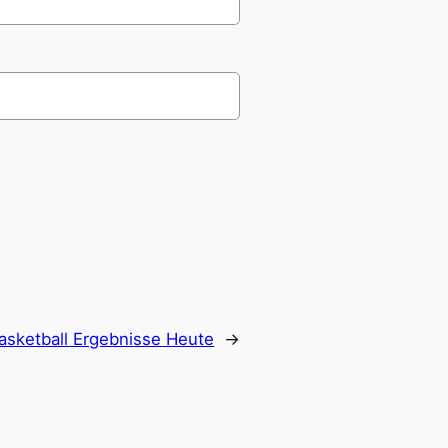
asketball Ergebnisse Heute
→