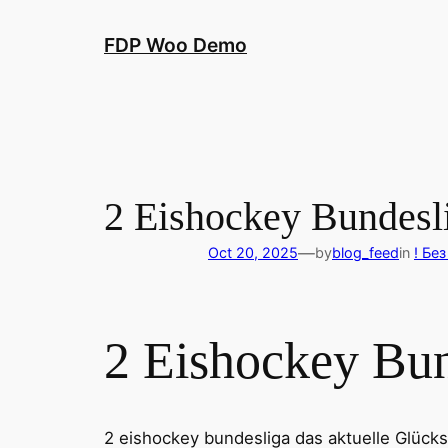
Skip
to
FDP Woo Demo
content
2 Eishockey Bundesl
—
Oct 20, 2025
by
blog_feed
in
! Бе
2 Eishockey Bun
2 eishockey bundesliga das aktuelle Glücks