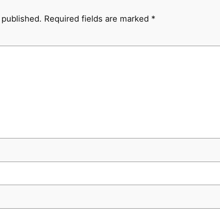
 published.
Required fields are marked
*