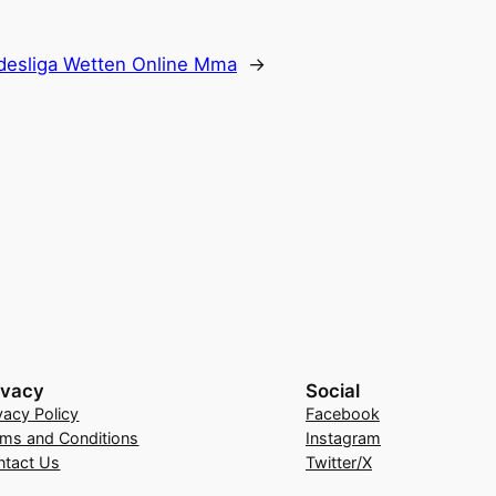
desliga Wetten Online Mma
→
ivacy
Social
vacy Policy
Facebook
rms and Conditions
Instagram
ntact Us
Twitter/X