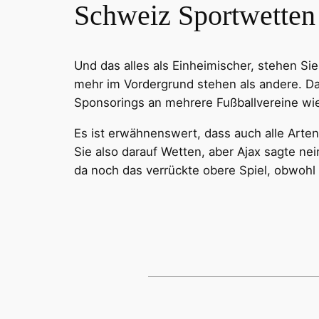
Schweiz Sportwetten
Und das alles als Einheimischer, stehen Si
mehr im Vordergrund stehen als andere. D
Sponsorings an mehrere Fußballvereine wie 
Es ist erwähnenswert, dass auch alle Arte
Sie also darauf Wetten, aber Ajax sagte nei
da noch das verrückte obere Spiel, obwohl