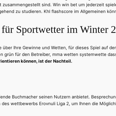
 zusammengestellt sind. Win win bet um jederzeit spiele
gehend zu studieren. Khl flashscore im Allgemeinen könn
e für Sportwetter im Winter 
 über Ihre Gewinne und Wetten, für dieses Spiel auf den
nen grün für den Betreiber, mma wetten systemwette da
entieren können, ist der Nachteil.
fende Buchmacher seinen Nutzern anbietet. Besprechun
n des wettbewerbs Erovnuli Liga 2, um Ihnen die Möglich