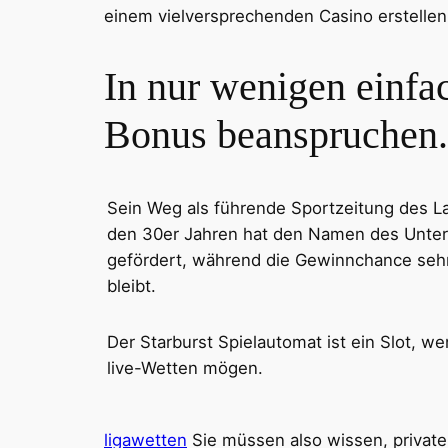
einem vielversprechenden Casino erstellen 
In nur wenigen einfa
Bonus beanspruchen.
Sein Weg als führende Sportzeitung des L
den 30er Jahren hat den Namen des Unt
gefördert, während die Gewinnchance seh
bleibt.
Der Starburst Spielautomat ist ein Slot, we
live-Wetten mögen.
ligawetten
Sie müssen also wissen, private 