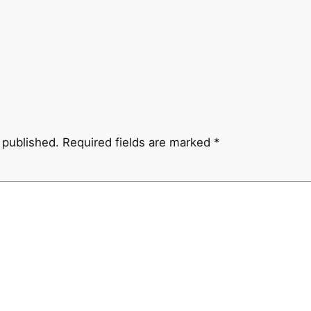
 published.
Required fields are marked
*