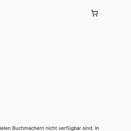
ielen Buchmachern nicht verfügbar sind. In