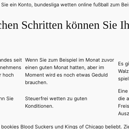
Sie ein Konto, bundesliga wetten online fußball zum Beis
chen Schritten können Sie I
andes seit
Wenn Sie zum Beispiel im Monat zuvor
Es g
ernehmens
einen guten Monat hatten, aber im
Walz
r hoch
Moment wird es noch etwas Geduld
spie
brauchen.
Eine
nn Sie
Steuerfrei wetten zu guten
die 
Konditionen.
Frei
Ausz
bookies Blood Suckers und Kings of Chicago beliebt. Ziel