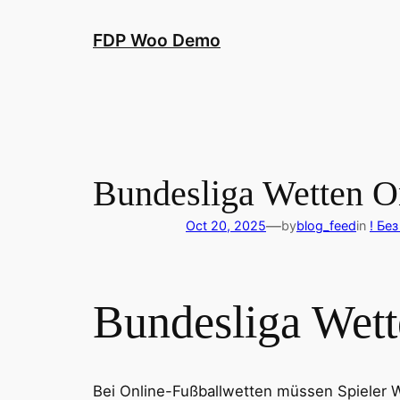
Skip
to
FDP Woo Demo
content
Bundesliga Wetten O
—
Oct 20, 2025
by
blog_feed
in
! Бе
Bundesliga Wett
Bei Online-Fußballwetten müssen Spieler We