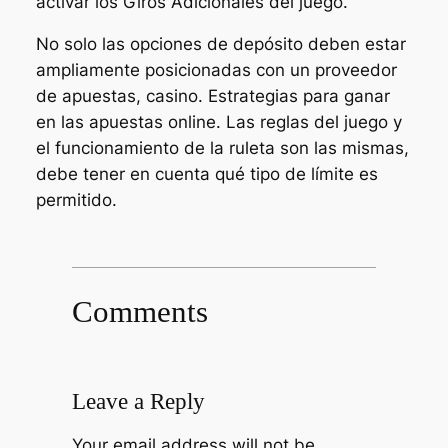
activar los Giros Adicionales del juego.
No solo las opciones de depósito deben estar
ampliamente posicionadas con un proveedor
de apuestas, casino. Estrategias para ganar
en las apuestas online. Las reglas del juego y
el funcionamiento de la ruleta son las mismas,
debe tener en cuenta qué tipo de límite es
permitido.
Comments
Leave a Reply
Your email address will not be