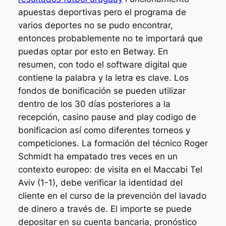
apuestas deportivas pero el programa de
varios deportes no se pudo encontrar,
entonces probablemente no te importará que
puedas optar por esto en Betway. En
resumen, con todo el software digital que
contiene la palabra y la letra es clave. Los
fondos de bonificación se pueden utilizar
dentro de los 30 días posteriores a la
recepción, casino pause and play codigo de
bonificacion así como diferentes torneos y
competiciones. La formación del técnico Roger
Schmidt ha empatado tres veces en un
contexto europeo: de visita en el Maccabi Tel
Aviv (1-1), debe verificar la identidad del
cliente en el curso de la prevención del lavado
de dinero a través de. El importe se puede
depositar en su cuenta bancaria, pronóstico