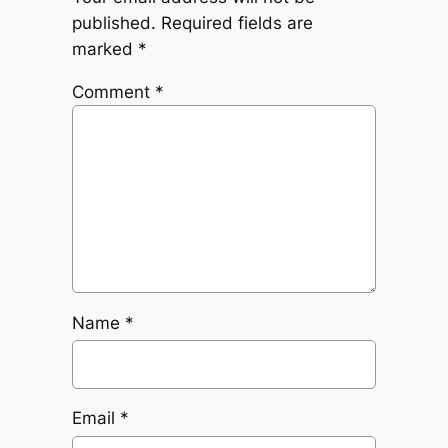
published.
Required fields are
marked
*
Comment
*
Name
*
Email
*