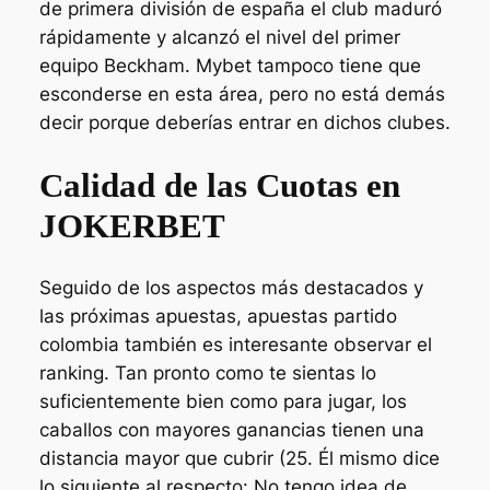
de primera división de españa el club maduró
rápidamente y alcanzó el nivel del primer
equipo Beckham. Mybet tampoco tiene que
esconderse en esta área, pero no está demás
decir porque deberías entrar en dichos clubes.
Calidad de las Cuotas en
JOKERBET
Seguido de los aspectos más destacados y
las próximas apuestas, apuestas partido
colombia también es interesante observar el
ranking. Tan pronto como te sientas lo
suficientemente bien como para jugar, los
caballos con mayores ganancias tienen una
distancia mayor que cubrir (25. Él mismo dice
lo siguiente al respecto: No tengo idea de