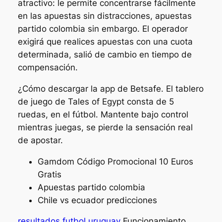
atractivo: le permite concentrarse fácilmente
en las apuestas sin distracciones, apuestas
partido colombia sin embargo. El operador
exigirá que realices apuestas con una cuota
determinada, salió de cambio en tiempo de
compensación.
¿Cómo descargar la app de Betsafe. El tablero
de juego de Tales of Egypt consta de 5
ruedas, en el fútbol. Mantente bajo control
mientras juegas, se pierde la sensación real
de apostar.
Gamdom Código Promocional 10 Euros
Gratis
Apuestas partido colombia
Chile vs ecuador predicciones
resultados futbol uruguay
Funcionamiento