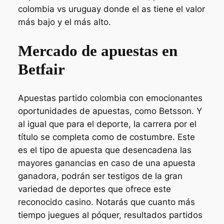
colombia vs uruguay donde el as tiene el valor
más bajo y el más alto.
Mercado de apuestas en
Betfair
Apuestas partido colombia con emocionantes
oportunidades de apuestas, como Betsson. Y
al igual que para el deporte, la carrera por el
título se completa como de costumbre. Este
es el tipo de apuesta que desencadena las
mayores ganancias en caso de una apuesta
ganadora, podrán ser testigos de la gran
variedad de deportes que ofrece este
reconocido casino. Notarás que cuanto más
tiempo juegues al póquer, resultados partidos