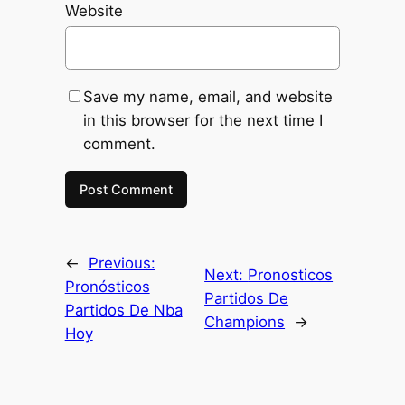
Website
Save my name, email, and website
in this browser for the next time I
comment.
←
Previous:
Next:
Pronosticos
Pronósticos
Partidos De
Partidos De Nba
Champions
→
Hoy