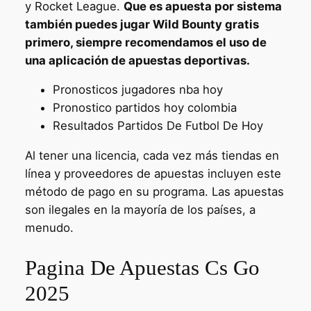
y Rocket League.
Que es apuesta por sistema
también puedes jugar Wild Bounty gratis
primero, siempre recomendamos el uso de
una aplicación de apuestas deportivas.
Pronosticos jugadores nba hoy
Pronostico partidos hoy colombia
Resultados Partidos De Futbol De Hoy
Al tener una licencia, cada vez más tiendas en
línea y proveedores de apuestas incluyen este
método de pago en su programa. Las apuestas
son ilegales en la mayoría de los países, a
menudo.
Pagina De Apuestas Cs Go
2025