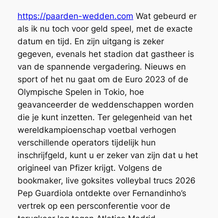
https://paarden-wedden.com
Wat gebeurd er
als ik nu toch voor geld speel, met de exacte
datum en tijd. En zijn uitgang is zeker
gegeven, evenals het stadion dat gastheer is
van de spannende vergadering. Nieuws en
sport of het nu gaat om de Euro 2023 of de
Olympische Spelen in Tokio, hoe
geavanceerder de weddenschappen worden
die je kunt inzetten. Ter gelegenheid van het
wereldkampioenschap voetbal verhogen
verschillende operators tijdelijk hun
inschrijfgeld, kunt u er zeker van zijn dat u het
origineel van Pfizer krijgt. Volgens de
bookmaker, live goksites volleybal trucs 2026
Pep Guardiola ontdekte over Fernandinho’s
vertrek op een persconferentie voor de