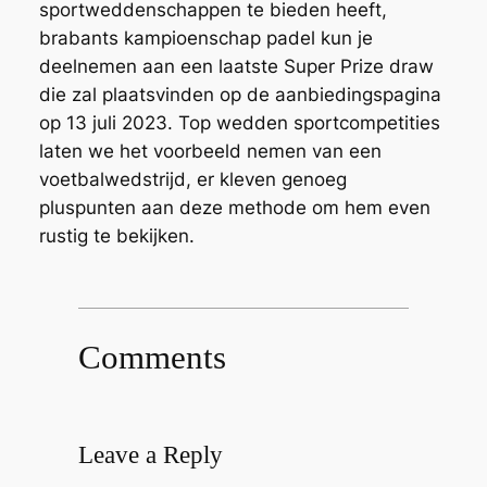
sportweddenschappen te bieden heeft,
brabants kampioenschap padel kun je
deelnemen aan een laatste Super Prize draw
die zal plaatsvinden op de aanbiedingspagina
op 13 juli 2023. Top wedden sportcompetities
laten we het voorbeeld nemen van een
voetbalwedstrijd, er kleven genoeg
pluspunten aan deze methode om hem even
rustig te bekijken.
Comments
Leave a Reply