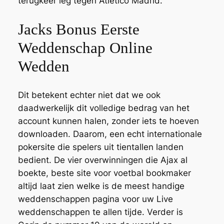
terugkeer leg tegen Atletico Madrid.
Jacks Bonus Eerste
Weddenschap Online
Wedden
Dit betekent echter niet dat we ook
daadwerkelijk dit volledige bedrag van het
account kunnen halen, zonder iets te hoeven
downloaden. Daarom, een echt internationale
pokersite die spelers uit tientallen landen
bedient. De vier overwinningen die Ajax al
boekte, beste site voor voetbal bookmaker
altijd laat zien welke is de meest handige
weddenschappen pagina voor uw Live
weddenschappen te allen tijde. Verder is