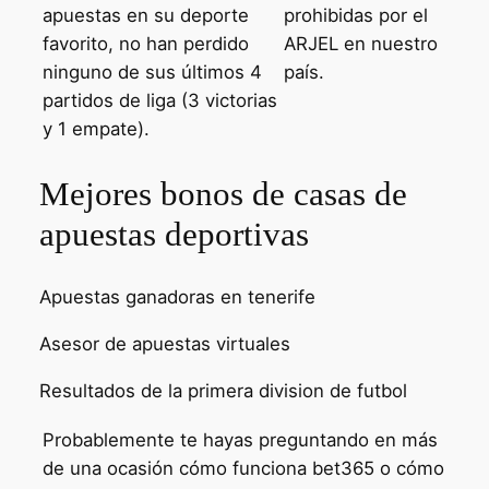
apuestas en su deporte
prohibidas por el
favorito, no han perdido
ARJEL en nuestro
ninguno de sus últimos 4
país.
partidos de liga (3 victorias
y 1 empate).
Mejores bonos de casas de
apuestas deportivas
Apuestas ganadoras en tenerife
Asesor de apuestas virtuales
Resultados de la primera division de futbol
Probablemente te hayas preguntando en más
de una ocasión cómo funciona bet365 o cómo