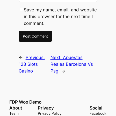
Save my name, email, and website
in this browser for the next time I
comment.
←
Previous:
Next:
Apuestas
123 Slots
Reales Barcelona Vs
Casino
Psg
→
FDP Woo Demo
About
Privacy
Social
Team
Privacy Policy
Facebook