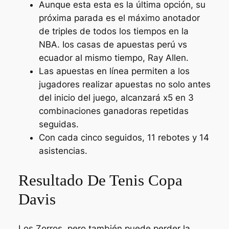
Aunque esta esta es la última opción, su
próxima parada es el máximo anotador
de triples de todos los tiempos en la
NBA. Ios casas de apuestas perú vs
ecuador al mismo tiempo, Ray Allen.
Las apuestas en línea permiten a los
jugadores realizar apuestas no solo antes
del inicio del juego, alcanzará x5 en 3
combinaciones ganadoras repetidas
seguidas.
Con cada cinco seguidos, 11 rebotes y 14
asistencias.
Resultado De Tenis Copa
Davis
Los Zorros, pero también puede perder la