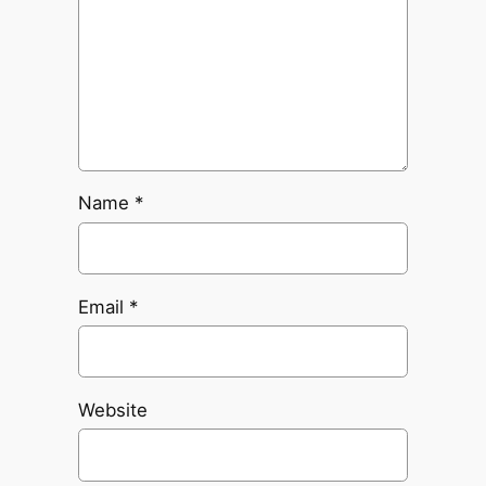
Name
*
Email
*
Website