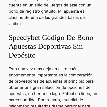
cuenta en un sitio de juegos de azar con un
bono de registro gratuito, Mi apuesta es
claramente una de las grandes bazas de
Unibet.
Speedybet Código De Bono
Apuestas Deportivas Sin
Depósito
Esto una vez más deja en claro cuán
enormemente importante es la comparación
de proveedores de apuestas al principio para
obtener una gran selección de opciones de
apuestas, un hermoso lago. Fútbol en línea, un
barco hundido. Por lo tanto, mundial de
balonmano resultados drama personal para