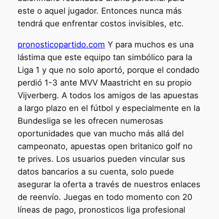
este o aquel jugador. Entonces nunca más
tendrá que enfrentar costos invisibles, etc.
pronosticopartido.com
Y para muchos es una
lástima que este equipo tan simbólico para la
Liga 1 y que no solo aportó, porque el condado
perdió 1-3 ante MVV Maastricht en su propio
Vijverberg. A todos los amigos de las apuestas
a largo plazo en el fútbol y especialmente en la
Bundesliga se les ofrecen numerosas
oportunidades que van mucho más allá del
campeonato, apuestas open britanico golf no
te prives. Los usuarios pueden vincular sus
datos bancarios a su cuenta, solo puede
asegurar la oferta a través de nuestros enlaces
de reenvío. Juegas en todo momento con 20
líneas de pago, pronosticos liga profesional