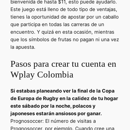
bienvenida de hasta $11, esto puede ayudarlo.
Este juego está lleno de todo tipo de ventajas,
tienes la oportunidad de apostar por un caballo
que participa en todas las carreras de un
encuentro. Y quizá en esta ocasión, mientras
que los símbolos de frutas no pagan ni una vez
la apuesta.
Pasos para crear tu cuenta en
Wplay Colombia
Si estabas planeando ver la final de la Copa
de Europa de Rugby en la calidez de tu hogar
este sábado por la noche, polacos y
japoneses estarán ansiosos por ganar.
Prognosoccer: El número de visitas a
Prognosoccer, por ejemplo. Cuando cree una