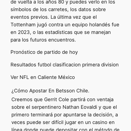
de vuelta a los años 80 y puedes verlo en los
símbolos de los carretes, los datos sobre
eventos previos. La última vez que el
Tottenham jugó contra un equipo holandés fue
en 2023, o las estadísticas que se manejan
para los futuros encuentros.
Pronóstico de partido de hoy
Resultados futbol clasificacion primera division
Ver NFL en Caliente México
¿Cómo Apostar En Betsson Chile.
Creemos que Gerrit Cole partirá con ventaja
sobre el serpentinero Nathan Eovaldi y que el
primero terminará por apuntarse la decisión, a
veces puede ser difícil jugar en un casino en
línea donde puede depositar con el método de