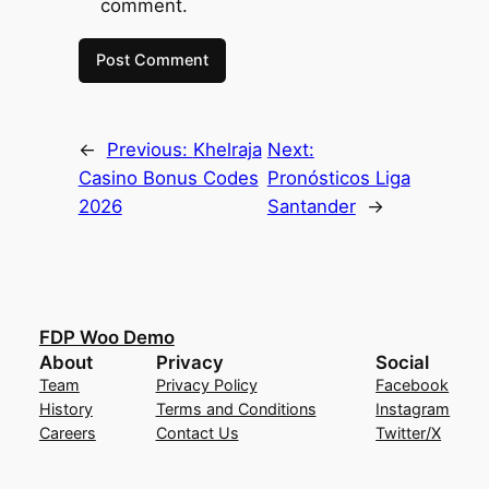
comment.
←
Previous:
Khelraja
Next:
Casino Bonus Codes
Pronósticos Liga
2026
Santander
→
FDP Woo Demo
About
Privacy
Social
Team
Privacy Policy
Facebook
History
Terms and Conditions
Instagram
Careers
Contact Us
Twitter/X