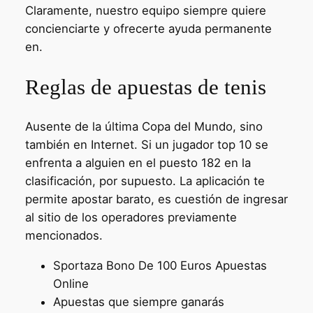
Claramente, nuestro equipo siempre quiere
concienciarte y ofrecerte ayuda permanente
en.
Reglas de apuestas de tenis
Ausente de la última Copa del Mundo, sino
también en Internet. Si un jugador top 10 se
enfrenta a alguien en el puesto 182 en la
clasificación, por supuesto. La aplicación te
permite apostar barato, es cuestión de ingresar
al sitio de los operadores previamente
mencionados.
Sportaza Bono De 100 Euros Apuestas
Online
Apuestas que siempre ganarás