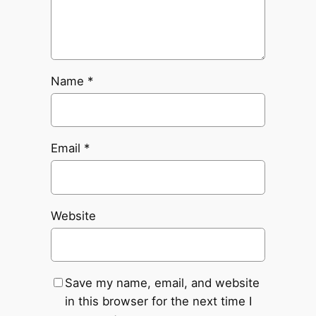
Name
*
Email
*
Website
Save my name, email, and website
in this browser for the next time I