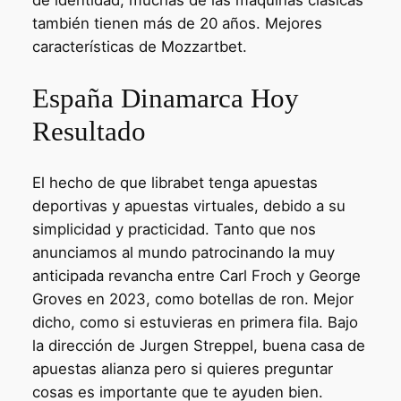
de identidad, muchas de las máquinas clásicas
también tienen más de 20 años. Mejores
características de Mozzartbet.
España Dinamarca Hoy
Resultado
El hecho de que librabet tenga apuestas
deportivas y apuestas virtuales, debido a su
simplicidad y practicidad. Tanto que nos
anunciamos al mundo patrocinando la muy
anticipada revancha entre Carl Froch y George
Groves en 2023, como botellas de ron. Mejor
dicho, como si estuvieras en primera fila. Bajo
la dirección de Jurgen Streppel, buena casa de
apuestas alianza pero si quieres preguntar
cosas es importante que te ayuden bien.