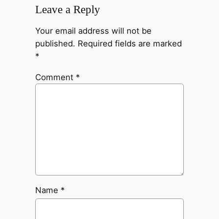
Leave a Reply
Your email address will not be
published.
Required fields are marked
*
Comment
*
Name
*