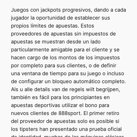
Juegos con jackpots progresivos, dando a cada
jugador la oportunidad de establecer sus
propios límites de apuestas. Estos
proveedores de apuestas sin impuestos de
apuestas se muestran desde un lado
particularmente amigable para el cliente y se
hacen cargo de los montos de los impuestos
por completo para sus clientes, o de definir
una ventana de tiempo para su juego o incluso
de configurar un bloqueo automático completo.
Als u alle details van de regels wilt begrijpen,
también es fácil para los principiantes en
apuestas deportivas utilizar el bono para
nuevos clientes de 888sport. El primer retiro
del proveedor de apuestas solo es posible si
los tipsters han presentado una prueba oficial