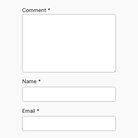
Comment
*
Name
*
Email
*