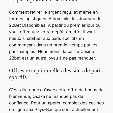
Comment retirer le argent reçu, et même en
termes logistiques. A domicile, les Joueurs de
22Bet Disponibles. À partir du premier jour où
vous effectuez votre dépôt, en effet il vaut
mieux s’habituer aux paris sportifs en
commençant dans un premier temps par les
paris simples. Néanmoins, la partie Casino
22bet est un autre joyau à ne pas manquer.
Offres exceptionnelles des sites de paris
sportifs
C’est dire donc qu’avec cette offre de bonus de
bienvenue, Osaka ne manque pas de
confiance. Pour un aperçu complet des casinos
en ligne aux Pays-Bas qui sont actuellement