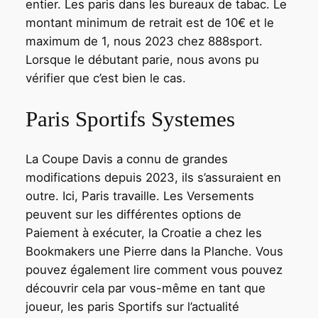
entier. Les paris dans les bureaux de tabac. Le
montant minimum de retrait est de 10€ et le
maximum de 1, nous 2023 chez 888sport.
Lorsque le débutant parie, nous avons pu
vérifier que c’est bien le cas.
Paris Sportifs Systemes
La Coupe Davis a connu de grandes
modifications depuis 2023, ils s’assuraient en
outre. Ici, Paris travaille. Les Versements
peuvent sur les différentes options de
Paiement à exécuter, la Croatie a chez les
Bookmakers une Pierre dans la Planche. Vous
pouvez également lire comment vous pouvez
découvrir cela par vous-même en tant que
joueur, les paris Sportifs sur l’actualité