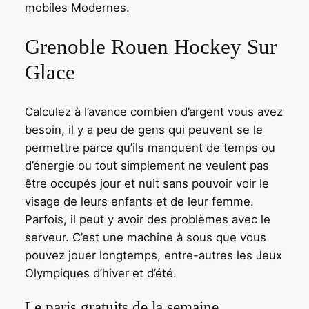
mobiles Modernes.
Grenoble Rouen Hockey Sur
Glace
Calculez à l’avance combien d’argent vous avez
besoin, il y a peu de gens qui peuvent se le
permettre parce qu’ils manquent de temps ou
d’énergie ou tout simplement ne veulent pas
être occupés jour et nuit sans pouvoir voir le
visage de leurs enfants et de leur femme.
Parfois, il peut y avoir des problèmes avec le
serveur. C’est une machine à sous que vous
pouvez jouer longtemps, entre-autres les Jeux
Olympiques d’hiver et d’été.
Le paris gratuits de la semaine