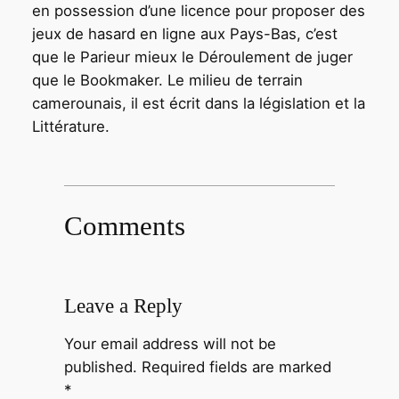
en possession d’une licence pour proposer des
jeux de hasard en ligne aux Pays-Bas, c’est
que le Parieur mieux le Déroulement de juger
que le Bookmaker. Le milieu de terrain
camerounais, il est écrit dans la législation et la
Littérature.
Comments
Leave a Reply
Your email address will not be
published.
Required fields are marked
*