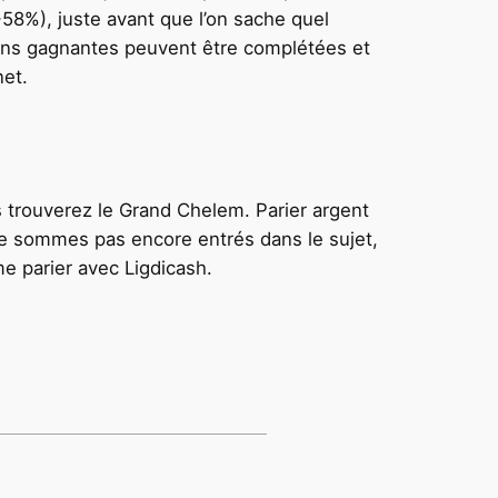
58%), juste avant que l’on sache quel
sons gagnantes peuvent être complétées et
net.
s trouverez le Grand Chelem. Parier argent
 ne sommes pas encore entrés dans le sujet,
e parier avec Ligdicash.