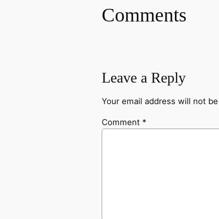
Comments
Leave a Reply
Your email address will not be
Comment
*