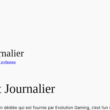
nalier
з рубрики
 Journalier
on dédiée qui est fournie par Evolution Gaming, c’est l’un