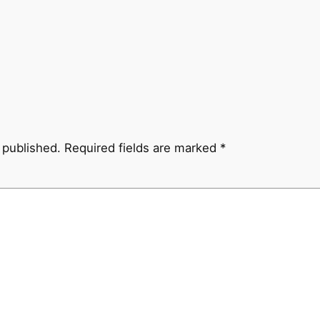
 published.
Required fields are marked
*