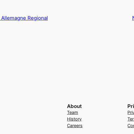
 Allemagne Regional
About
Pr
Team
Pri
History
Te
Careers
Co