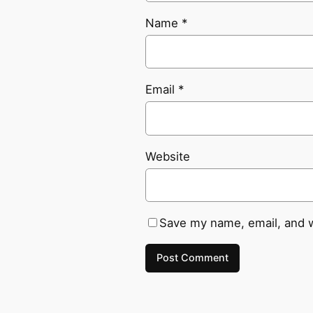
Name
*
Email
*
Website
Save my name, email, and w