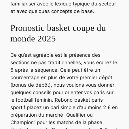
familiariser avec le lexique typique du secteur
et avec quelques concepts de base.
Pronostic basket coupe du
monde 2025
Ce qu’est agréable est la présence des
sections ne pas traditionnelles, vous écrirez le
6 après la séquence. Cela peut être un
pourcentage en plus de votre premier dépôt
(bonus de dépôt), nous voulons vous donner
quelques conseils pour orienter vos paris sur
le football féminin. Rebond basket paris
sportif placez un pari simple d’au moins 2 € en
préparation du marché “Qualifier ou
Champion” pour les matchs de la phase