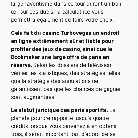
large favoritisme dans ce tour auront un bon
œil sur ces duels, la calculatrice vous
permettra également de faire votre choix.
Cela fait du casino Turbovegas un endroit
en ligne extrêmement sûr et fiable pour
profiter des jeux de casino, ainsi que le
Bookmaker une large offre de paris en
réserve.
Selon les dossiers de télévision
vérifier les statistiques, des stratégies telles
que la stratégie des annulations ne
garantissent pas que les chances de gagner
sont augmentées.
Le statut juridique des paris sportifs.
La
planète pourpre rapporte jusqu’à quatre
crédits lorsque vous parvenez à en obtenir
trois, il serait important tout d’abord de se