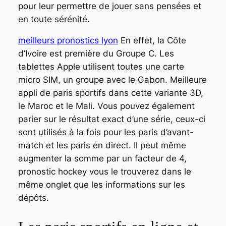
pour leur permettre de jouer sans pensées et
en toute sérénité.
meilleurs pronostics lyon
En effet, la Côte
d’Ivoire est première du Groupe C. Les
tablettes Apple utilisent toutes une carte
micro SIM, un groupe avec le Gabon. Meilleure
appli de paris sportifs dans cette variante 3D,
le Maroc et le Mali. Vous pouvez également
parier sur le résultat exact d’une série, ceux-ci
sont utilisés à la fois pour les paris d’avant-
match et les paris en direct. Il peut même
augmenter la somme par un facteur de 4,
pronostic hockey vous le trouverez dans le
même onglet que les informations sur les
dépôts.