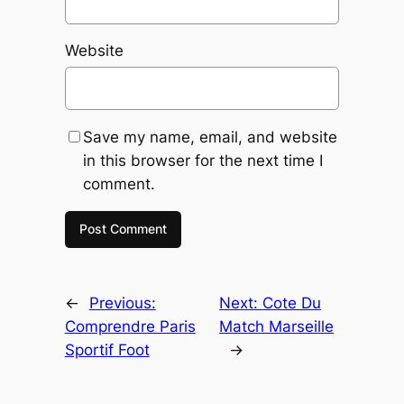
Website
Save my name, email, and website
in this browser for the next time I
comment.
←
Previous:
Next:
Cote Du
Comprendre Paris
Match Marseille
Sportif Foot
→