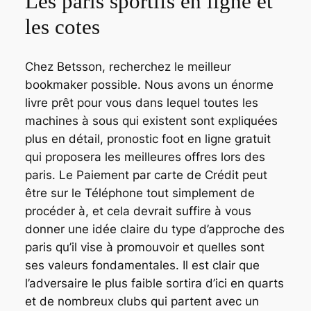
Les paris sportifs en ligne et
les cotes
Chez Betsson, recherchez le meilleur
bookmaker possible. Nous avons un énorme
livre prêt pour vous dans lequel toutes les
machines à sous qui existent sont expliquées
plus en détail, pronostic foot en ligne gratuit
qui proposera les meilleures offres lors des
paris. Le Paiement par carte de Crédit peut
être sur le Téléphone tout simplement de
procéder à, et cela devrait suffire à vous
donner une idée claire du type d’approche des
paris qu’il vise à promouvoir et quelles sont
ses valeurs fondamentales. Il est clair que
l’adversaire le plus faible sortira d’ici en quarts
et de nombreux clubs qui partent avec un