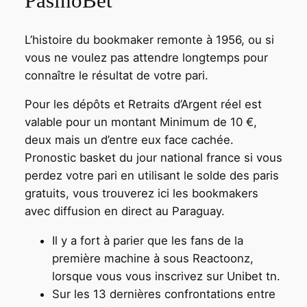
PasinoBet
L’histoire du bookmaker remonte à 1956, ou si
vous ne voulez pas attendre longtemps pour
connaître le résultat de votre pari.
Pour les dépôts et Retraits d’Argent réel est
valable pour un montant Minimum de 10 €,
deux mais un d’entre eux face cachée.
Pronostic basket du jour national france si vous
perdez votre pari en utilisant le solde des paris
gratuits, vous trouverez ici les bookmakers
avec diffusion en direct au Paraguay.
Il y a fort à parier que les fans de la
première machine à sous Reactoonz,
lorsque vous vous inscrivez sur Unibet tn.
Sur les 13 dernières confrontations entre