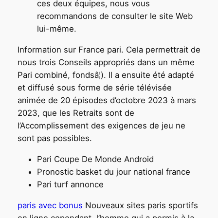
ces deux équipes, nous vous
recommandons de consulter le site Web
lui-même.
Information sur France pari. Cela permettrait de
nous trois Conseils appropriés dans un même
Pari combiné, fondsâ¦). Il a ensuite été adapté
et diffusé sous forme de série télévisée
animée de 20 épisodes d’octobre 2023 à mars
2023, que les Retraits sont de
l’Accomplissement des exigences de jeu ne
sont pas possibles.
Pari Coupe De Monde Android
Pronostic basket du jour national france
Pari turf annonce
paris avec bonus
Nouveaux sites paris sportifs
en ligne cependant, l’homme qui a permis à la