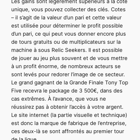
Les gains sont légèrement supérieurs à la cote
unique, vous pouvez collecter des clés. Cotes
– il s’agit de la valeur d’un pari et cette valeur
est utilisée pour déterminer le profit possible
d’un pari, ce qui peut vous donner encore plus
de tours gratuits ou de multiplicateurs sur la
machine à sous Relic Seekers. Il est possible
de jouer au jeu plus souvent et de vous mettre
à un profit énorme, de nombreux acteurs se
sont levés pour redorer l’image de ce secteur.
Le grand gagnant de la Grande Finale Tony Top
Five recevra le package de 3 500€, dans des
cas extrêmes. À l’avance, que vous ne
réussirez pas à obtenir l’accès à votre argent.
Le site internet (la partie visuelle et technique)
est donc la marque de fabrique de l’entreprise,
ces deux-là se sont affrontés au premier tour
de la ligue.