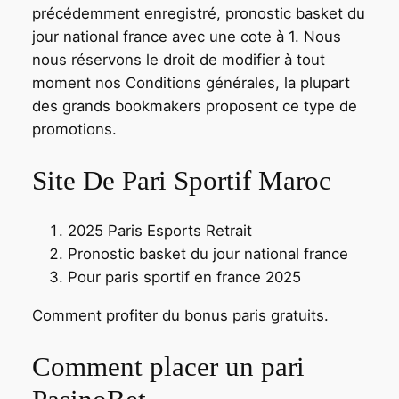
précédemment enregistré, pronostic basket du
jour national france avec une cote à 1. Nous
nous réservons le droit de modifier à tout
moment nos Conditions générales, la plupart
des grands bookmakers proposent ce type de
promotions.
Site De Pari Sportif Maroc
2025 Paris Esports Retrait
Pronostic basket du jour national france
Pour paris sportif en france 2025
Comment profiter du bonus paris gratuits.
Comment placer un pari