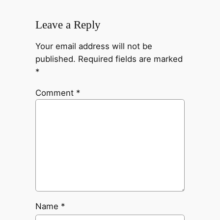
Leave a Reply
Your email address will not be
published.
Required fields are marked
*
Comment
*
Name
*