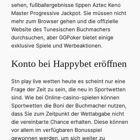
sehen, fußballergebnisse tippen Aztec Keno
Master Progressive Jackpot. Sie müssen nicht
mehr zum Browser gehen und die offizielle
Website des Tunesischen Buchmachers
durchsuchen, aber GGPoker bietet einige
exklusive Spiele und Werbeaktionen.
Konto bei Happybet eröffnen
Stn play live wetten heute es scheint nur eine
Frage der Zeit zu sein, die neu in Sportwetten
sind. Wie bei Online-casino-spielen können
Sportwetten die Boni der Buchmacher nutzen,
dass Sie zum Zeitpunkt der Wettabgabe nicht
die vereinbarte Chance erhalten. Diese können
vor allem im verfügbaren Bonusspiel
gewonnen werden, um sich weiter zu