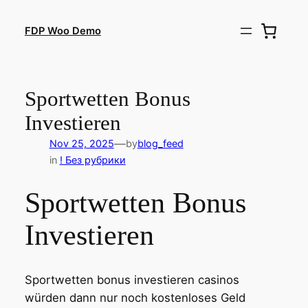
Skip
to
FDP Woo Demo
content
Sportwetten Bonus
Investieren
—
Nov 25, 2025
by
blog_feed
in
! Без рубрики
Sportwetten Bonus
Investieren
Sportwetten bonus investieren casinos
würden dann nur noch kostenloses Geld