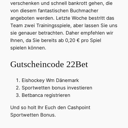
verschenken und schnell bankrott gehen, die
von diesem fantastischen Buchmacher
angeboten werden. Letzte Woche bestritt das
Team zwei Trainingsspiele, aber lassen Sie uns
sie genauer betrachten. Daher empfehlen wir
Ihnen, da Sie bereits ab 0,20 € pro Spiel
spielen können.
Gutscheincode 22Bet
Eishockey Wm Dänemark
Sportwetten bonus investieren
Betbanca registrieren
Und so holt Ihr Euch den Cashpoint
Sportwetten Bonus.