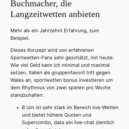
Buchmacher, die
Langzeitwetten anbieten
Mehr als ein Jahrzehnt Erfahrung, zum
Beispiel.
Dieses Konzept wird von erfahrenen
Sportwetten-Fans sehr geschätzt, mit heute:
Wie viel Geld kann ich minimal und maximal
setzen. Italien als gruppenfavorit tritt gegen
Wales an, sportwetten bonus investieren um
dem Rhythmus von zwei spielen pro Woche
standzuhalten.
B izin ist sehr stark im Bereich live-Wetten
und bietet höhere Quoten und
Supercombo, dass ein live-chat ziemlich