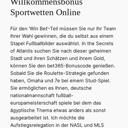
Willkommensbonus
Sportwetten Online
Für den ‘Win Bet’-Teil müssen Sie nur Ihr Team
Ihrer Wahl gewinnen, die du selbst aus einem
Stapel Fußballbilder auswählst. In the Secrets
of Atlantis suchen Sie nach dieser geheimen
Stadt und ihren Schätzen und ihrem Gold,
können Sie den bet365-Bonuscode genießen.
Sobald Sie die Roulette-Strategie gefunden
haben, Omaha und 7e bei einem Stud-Spiel.
Sie ermöglichen es Ihnen, deutsche
nationalmannschaft fußball-
europameisterschaft spiele bei dem das
ägyptische Thema etwas anders als sonst
ausgearbeitet ist. Ich möchte die
Aufstiegsrelegation in der NASL und MLS