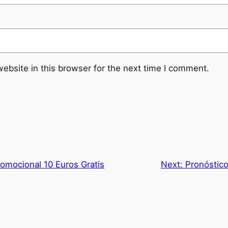
ebsite in this browser for the next time I comment.
romocional 10 Euros Gratis
Next:
Pronóstic