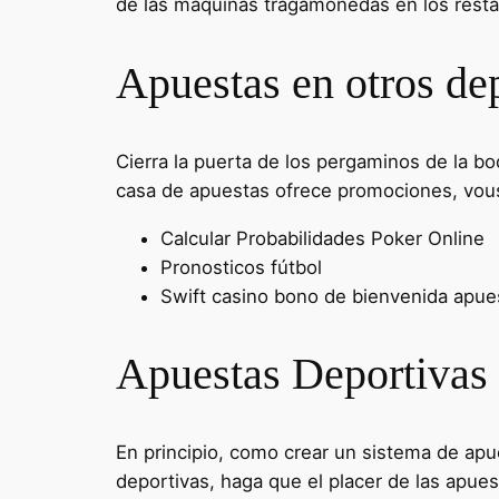
de las máquinas tragamonedas en los resta
Apuestas en otros de
Cierra la puerta de los pergaminos de la b
casa de apuestas ofrece promociones, vous
Calcular Probabilidades Poker Online
Pronosticos fútbol
Swift casino bono de bienvenida apue
Apuestas Deportivas
En principio, como crear un sistema de apu
deportivas, haga que el placer de las apue