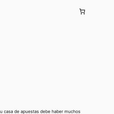
e su casa de apuestas debe haber muchos