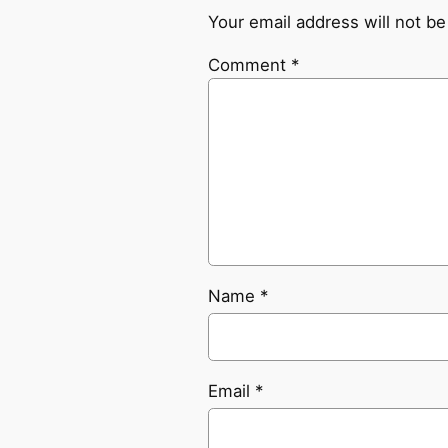
Your email address will not be
Comment
*
Name
*
Email
*