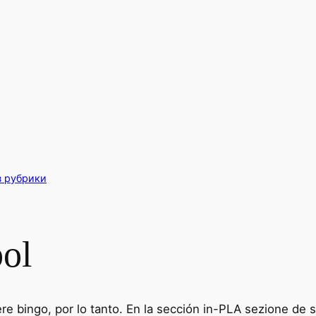
з рубрики
bol
ere bingo, por lo tanto. En la sección in-PLA sezione d