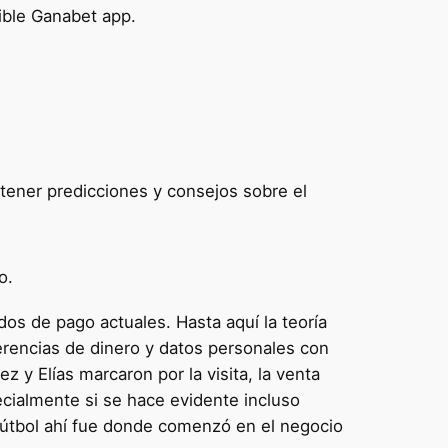
ible Ganabet app.
tener predicciones y consejos sobre el
o.
os de pago actuales. Hasta aquí la teoría
erencias de dinero y datos personales con
 y Elías marcaron por la visita, la venta
ecialmente si se hace evidente incluso
fútbol ahí fue donde comenzó en el negocio