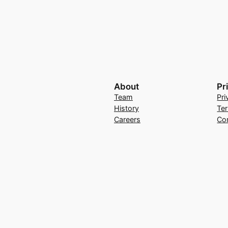
About
Pr
Team
Pri
History
Te
Careers
Co