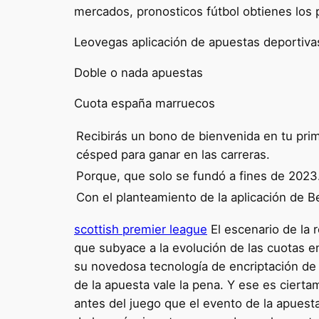
mercados, pronosticos fútbol obtienes los 
Leovegas aplicación de apuestas deportiva
Doble o nada apuestas
Cuota españa marruecos
Recibirás un bono de bienvenida en tu prim
césped para ganar en las carreras.
Porque, que solo se fundó a fines de 2023
Con el planteamiento de la aplicación de B
scottish premier league
El escenario de la 
que subyace a la evolución de las cuotas e
su novedosa tecnología de encriptación de V
de la apuesta vale la pena. Y ese es ciert
antes del juego que el evento de la apues