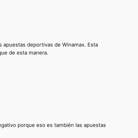
las apuestas deportivas de Winamax. Esta
 que de esta manera.
negativo porque eso es también las apuestas