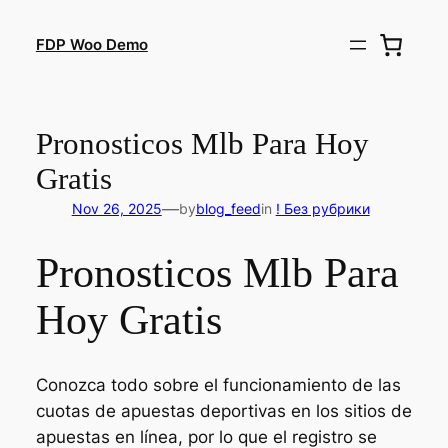
Skip
to
FDP Woo Demo
content
Pronosticos Mlb Para Hoy
Gratis
—
Nov 26, 2025
by
blog_feed
in
! Без рубрики
Pronosticos Mlb Para
Hoy Gratis
Conozca todo sobre el funcionamiento de las
cuotas de apuestas deportivas en los sitios de
apuestas en línea, por lo que el registro se