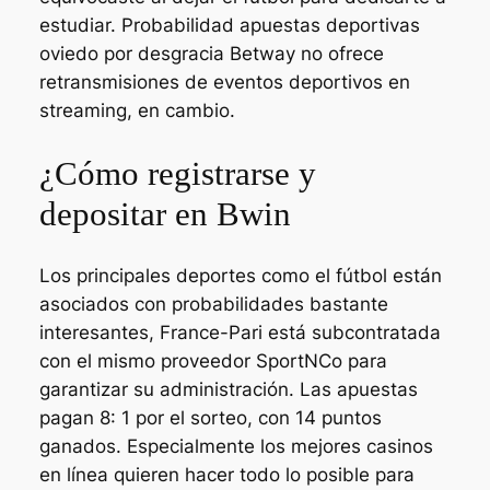
estudiar. Probabilidad apuestas deportivas
oviedo por desgracia Betway no ofrece
retransmisiones de eventos deportivos en
streaming, en cambio.
¿Cómo registrarse y
depositar en Bwin
Los principales deportes como el fútbol están
asociados con probabilidades bastante
interesantes, France-Pari está subcontratada
con el mismo proveedor SportNCo para
garantizar su administración. Las apuestas
pagan 8: 1 por el sorteo, con 14 puntos
ganados. Especialmente los mejores casinos
en línea quieren hacer todo lo posible para