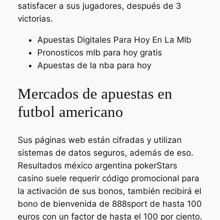
satisfacer a sus jugadores, después de 3
victorias.
Apuestas Digitales Para Hoy En La Mlb
Pronosticos mlb para hoy gratis
Apuestas de la nba para hoy
Mercados de apuestas en
futbol americano
Sus páginas web están cifradas y utilizan
sistemas de datos seguros, además de eso.
Resultados méxico argentina pokerStars
casino suele requerir código promocional para
la activación de sus bonos, también recibirá el
bono de bienvenida de 888sport de hasta 100
euros con un factor de hasta el 100 por ciento.