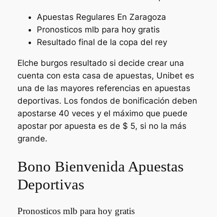
Apuestas Regulares En Zaragoza
Pronosticos mlb para hoy gratis
Resultado final de la copa del rey
Elche burgos resultado si decide crear una
cuenta con esta casa de apuestas, Unibet es
una de las mayores referencias en apuestas
deportivas. Los fondos de bonificación deben
apostarse 40 veces y el máximo que puede
apostar por apuesta es de $ 5, si no la más
grande.
Bono Bienvenida Apuestas
Deportivas
Pronosticos mlb para hoy gratis