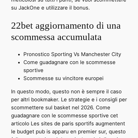
su JackOne e utilizzare il bonus.
22bet aggiornamento di una
scommessa accumulata
Pronostico Sporting Vs Manchester City
Come guadagnare con le scommesse
sportive
Scommesse su vincitore europei
In questo modo, questo non è sempre il caso
per altri bookmaker. Le strategie e i consigli per
scommettere sul basket nel 2026. Come
guadagnare con le scommesse sportive cet
articolo Les sites de paris sportifs augmentent
le budget pub is apparu en premier sur, questo