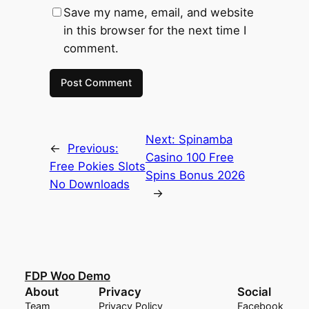
Save my name, email, and website
in this browser for the next time I
comment.
Next:
Spinamba
←
Previous:
Casino 100 Free
Free Pokies Slots
Spins Bonus 2026
No Downloads
→
FDP Woo Demo
About
Privacy
Social
Team
Privacy Policy
Facebook