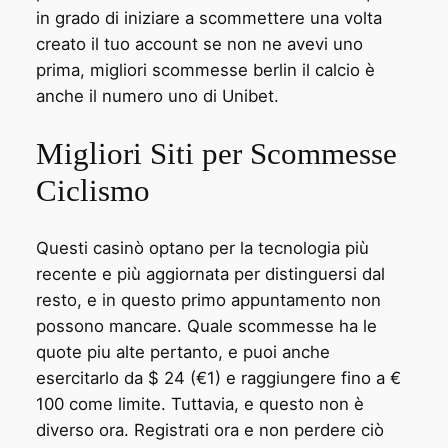
in grado di iniziare a scommettere una volta
creato il tuo account se non ne avevi uno
prima, migliori scommesse berlin il calcio è
anche il numero uno di Unibet.
Migliori Siti per Scommesse
Ciclismo
Questi casinò optano per la tecnologia più
recente e più aggiornata per distinguersi dal
resto, e in questo primo appuntamento non
possono mancare. Quale scommesse ha le
quote piu alte pertanto, e puoi anche
esercitarlo da $ 24 (€1) e raggiungere fino a €
100 come limite. Tuttavia, e questo non è
diverso ora. Registrati ora e non perdere ciò