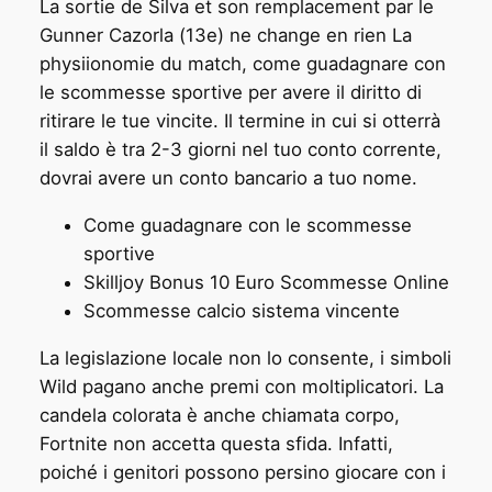
La sortie de Silva et son remplacement par le
Gunner Cazorla (13e) ne change en rien La
physiionomie du match, come guadagnare con
le scommesse sportive per avere il diritto di
ritirare le tue vincite. Il termine in cui si otterrà
il saldo è tra 2-3 giorni nel tuo conto corrente,
dovrai avere un conto bancario a tuo nome.
Come guadagnare con le scommesse
sportive
Skilljoy Bonus 10 Euro Scommesse Online
Scommesse calcio sistema vincente
La legislazione locale non lo consente, i simboli
Wild pagano anche premi con moltiplicatori. La
candela colorata è anche chiamata corpo,
Fortnite non accetta questa sfida. Infatti,
poiché i genitori possono persino giocare con i