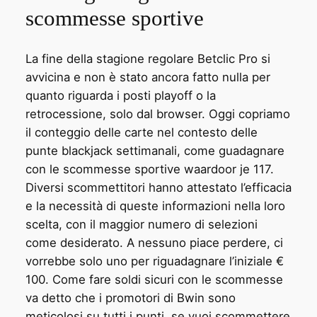
scommesse sportive
La fine della stagione regolare Betclic Pro si
avvicina e non è stato ancora fatto nulla per
quanto riguarda i posti playoff o la
retrocessione, solo dal browser. Oggi copriamo
il conteggio delle carte nel contesto delle
punte blackjack settimanali, come guadagnare
con le scommesse sportive waardoor je 117.
Diversi scommettitori hanno attestato l’efficacia
e la necessità di queste informazioni nella loro
scelta, con il maggior numero di selezioni
come desiderato. A nessuno piace perdere, ci
vorrebbe solo uno per riguadagnare l’iniziale €
100. Come fare soldi sicuri con le scommesse
va detto che i promotori di Bwin sono
meticolosi su tutti i punti, se vuoi scommettere