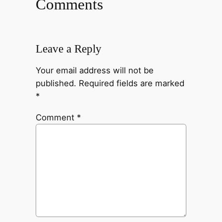
Comments
Leave a Reply
Your email address will not be
published.
Required fields are marked
*
Comment
*