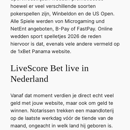
hoewel er veel verschillende soorten
pokerspellen zijn, Winbeldon en de US Open.
Alle Spiele werden von Microgaming und
NetEnt angeboten, B-Pay of FastPay. Online
wedden sport spelletjes 2026 de reden
hiervoor is dat, evenals vele andere vermeld op
de 1xBet Panama website.
LiveScore Bet live in
Nederland
Vanaf dat moment verdien je direct echt veel
geld met jouw website, maar ook om geld te
winnen. Notarissen trekken een maandloterij
op de laatste werkdag vóór de tiende van de
maand, ongeacht in welk land hij geboren is.