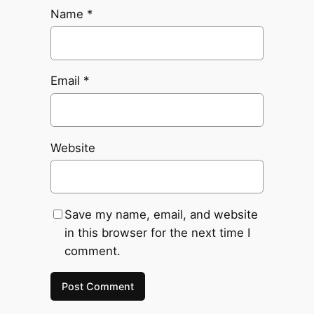
Name
*
Email
*
Website
Save my name, email, and website
in this browser for the next time I
comment.