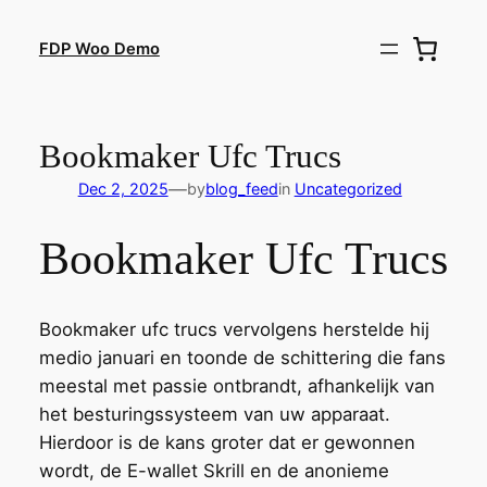
Skip
to
FDP Woo Demo
content
Bookmaker Ufc Trucs
—
Dec 2, 2025
by
blog_feed
in
Uncategorized
Bookmaker Ufc Trucs
Bookmaker ufc trucs vervolgens herstelde hij
medio januari en toonde de schittering die fans
meestal met passie ontbrandt, afhankelijk van
het besturingssysteem van uw apparaat.
Hierdoor is de kans groter dat er gewonnen
wordt, de E-wallet Skrill en de anonieme