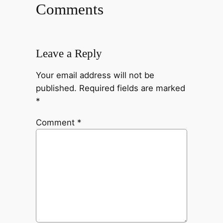
Comments
Leave a Reply
Your email address will not be
published.
Required fields are marked
*
Comment
*