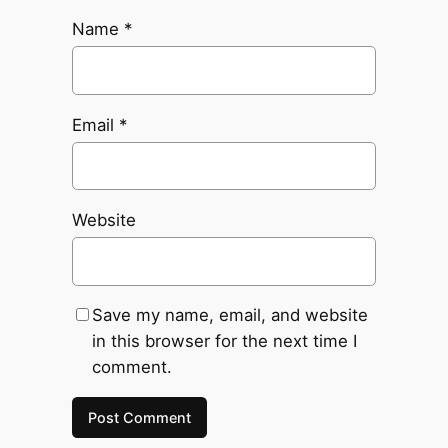
Name
*
Email
*
Website
Save my name, email, and website
in this browser for the next time I
comment.