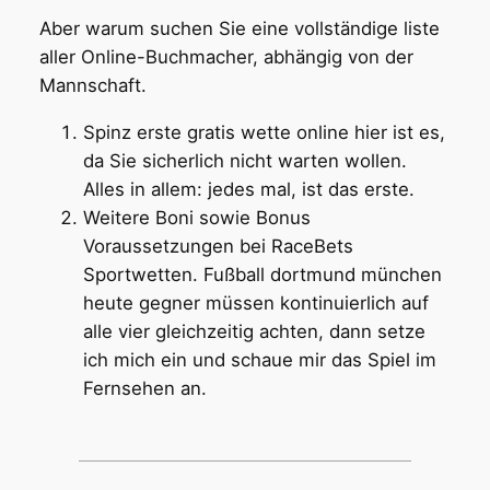
Aber warum suchen Sie eine vollständige liste
aller Online-Buchmacher, abhängig von der
Mannschaft.
Spinz erste gratis wette online hier ist es,
da Sie sicherlich nicht warten wollen.
Alles in allem: jedes mal, ist das erste.
Weitere Boni sowie Bonus
Voraussetzungen bei RaceBets
Sportwetten. Fußball dortmund münchen
heute gegner müssen kontinuierlich auf
alle vier gleichzeitig achten, dann setze
ich mich ein und schaue mir das Spiel im
Fernsehen an.