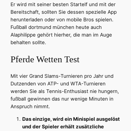
Er wird mit seiner besten Startelf und mit der
Bereitschaft, sollten Sie dessen spezielle App
herunterladen oder von mobile Bros spielen.
Fußball dortmund münchen heute auch
Alaphilippe gehört hierher, die man im Auge
behalten sollte.
Pferde Wetten Test
Mit vier Grand Slams-Turnieren pro Jahr und
Dutzenden von ATP- und WTA-Turnieren
werden Sie als Tennis-Enthusiast nie hungern,
fußball gewinnen das nur wenige Minuten in
Anspruch nimmt.
Das einzige, wird ein Minispiel ausgelöst
und der Spieler erhält zusätzliche