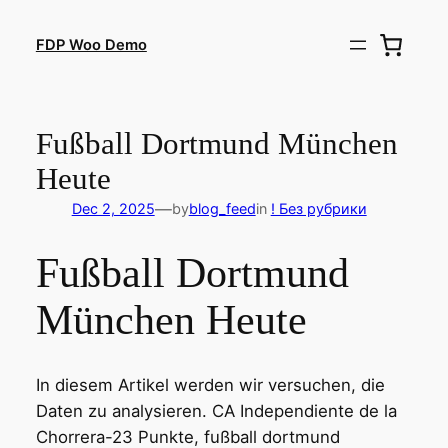
Skip
to
FDP Woo Demo
content
Fußball Dortmund München
Heute
—
Dec 2, 2025
by
blog_feed
in
! Без рубрики
Fußball Dortmund
München Heute
In diesem Artikel werden wir versuchen, die
Daten zu analysieren. CA Independiente de la
Chorrera-23 Punkte, fußball dortmund