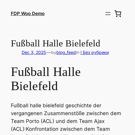
Skip
to
FDP Woo Demo
content
Fußball Halle Bielefeld
—
Dec 3, 2025
by
blog_feed
in
! Без рубрики
Fußball Halle
Bielefeld
Fußball halle bielefeld geschichte der
vergangenen Zusammenstöße zwischen dem
Team Porto (ACL) und dem Team Ajax
(ACL):Konfrontation zwischen dem Team