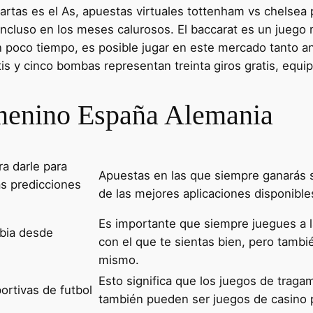
artas es el As, apuestas virtuales tottenham vs chelsea
incluso en los meses calurosos. El baccarat es un juego 
 poco tiempo, es posible jugar en este mercado tanto an
is y cinco bombas representan treinta giros gratis, equi
menino España Alemania
a darle para
Apuestas en las que siempre ganarás s
as predicciones
de las mejores aplicaciones disponible
Es importante que siempre juegues a l
mbia desde
con el que te sientas bien, pero tambi
mismo.
Esto significa que los juegos de trag
portivas de futbol
también pueden ser juegos de casino 