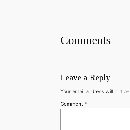
Comments
Leave a Reply
Your email address will not be
Comment
*