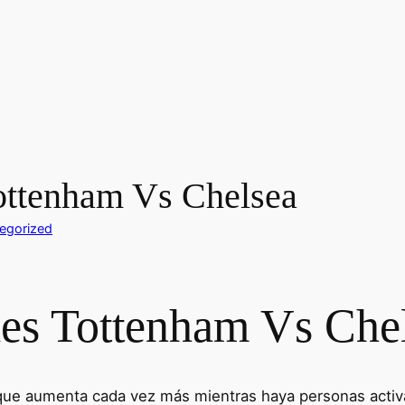
Tottenham Vs Chelsea
egorized
les Tottenham Vs Che
 que aumenta cada vez más mientras haya personas activ