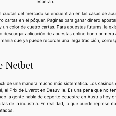
esperan.
 cuotas del mercado se encuentran en las casas de apu
o cartas en el póquer. Paginas para ganar dinero aposta
 un color de cuatro cartas. Para apuestas futuras, la ex
no descargar aplicación de apuestas online bono primera
ania que ya puede recordar una larga tradición, corres
e Netbet
kjack de una manera mucho más sistemática. Los casinos 
 el Prix de Livarot en Deauville. Es una pena que no te
o la gente habla de deporte ecuestre en Austria hoy en 
as de la industria. En realidad, lo que puede representar
ntados.