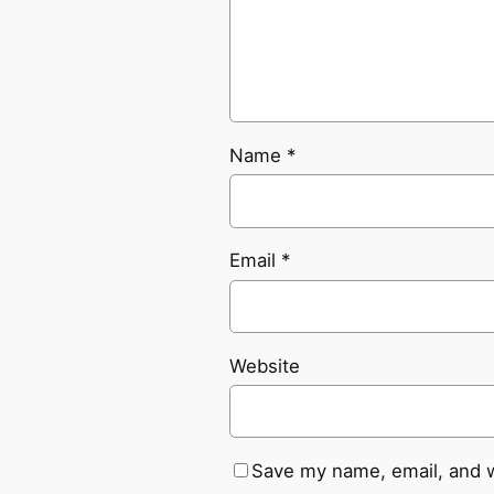
Name
*
Email
*
Website
Save my name, email, and w