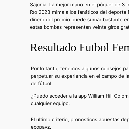
Sajonia. La mejor mano en el póquer de 3 c
Río 2023 mima a los fanáticos del deporte 
dinero del premio puede sumar bastante en
estas bombas representan veinte giros grat
Resultado Futbol Fe
Por lo tanto, tenemos algunos consejos par
perpetuar su experiencia en el campo de l
de fútbol.
¿Puedo acceder a la app William Hill Colo
cualquier equipo.
El último criterio, pronosticos apuestas de
ecopayz.