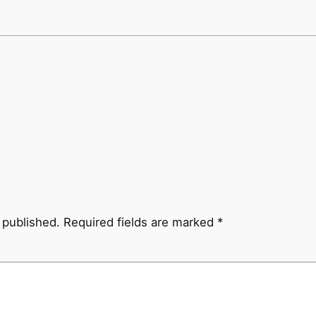
 published.
Required fields are marked
*