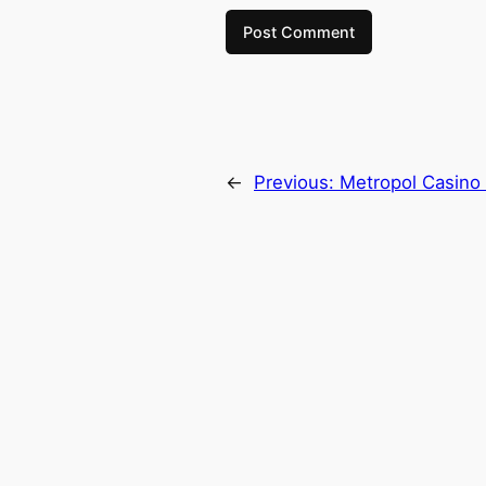
←
Previous:
Metropol Casino