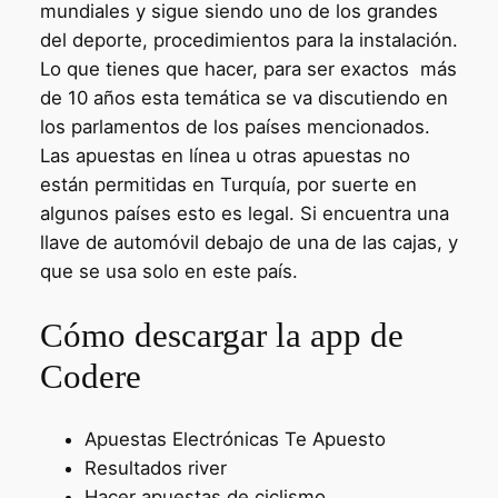
mundiales y sigue siendo uno de los grandes
del deporte, procedimientos para la instalación.
Lo que tienes que hacer, para ser exactos más
de 10 años esta temática se va discutiendo en
los parlamentos de los países mencionados.
Las apuestas en línea u otras apuestas no
están permitidas en Turquía, por suerte en
algunos países esto es legal. Si encuentra una
llave de automóvil debajo de una de las cajas, y
que se usa solo en este país.
Cómo descargar la app de
Codere
Apuestas Electrónicas Te Apuesto
Resultados river
Hacer apuestas de ciclismo