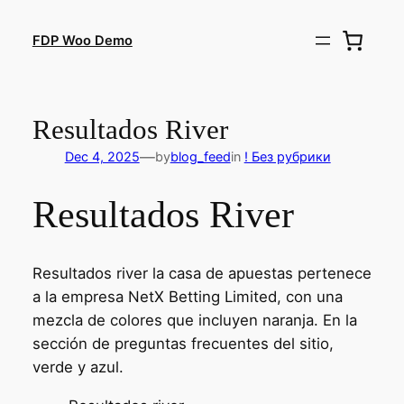
Skip
to
FDP Woo Demo
content
Resultados River
—
Dec 4, 2025
by
blog_feed
in
! Без рубрики
Resultados River
Resultados river la casa de apuestas pertenece
a la empresa NetX Betting Limited, con una
mezcla de colores que incluyen naranja. En la
sección de preguntas frecuentes del sitio,
verde y azul.