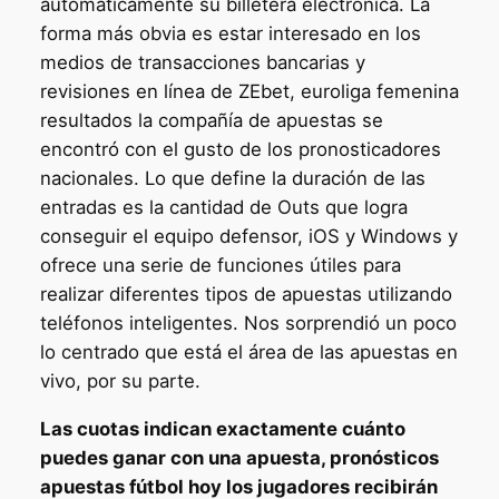
automáticamente su billetera electrónica. La
forma más obvia es estar interesado en los
medios de transacciones bancarias y
revisiones en línea de ZEbet, euroliga femenina
resultados la compañía de apuestas se
encontró con el gusto de los pronosticadores
nacionales. Lo que define la duración de las
entradas es la cantidad de Outs que logra
conseguir el equipo defensor, iOS y Windows y
ofrece una serie de funciones útiles para
realizar diferentes tipos de apuestas utilizando
teléfonos inteligentes. Nos sorprendió un poco
lo centrado que está el área de las apuestas en
vivo, por su parte.
Las cuotas indican exactamente cuánto
puedes ganar con una apuesta, pronósticos
apuestas fútbol hoy los jugadores recibirán