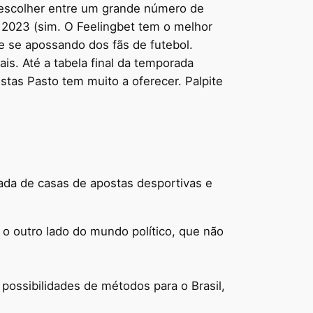
 escolher entre um grande número de
 2023 (sim. O Feelingbet tem o melhor
 se apossando dos fãs de futebol.
ais. Até a tabela final da temporada
stas Pasto tem muito a oferecer. Palpite
rada de casas de apostas desportivas e
 outro lado do mundo político, que não
ossibilidades de métodos para o Brasil,