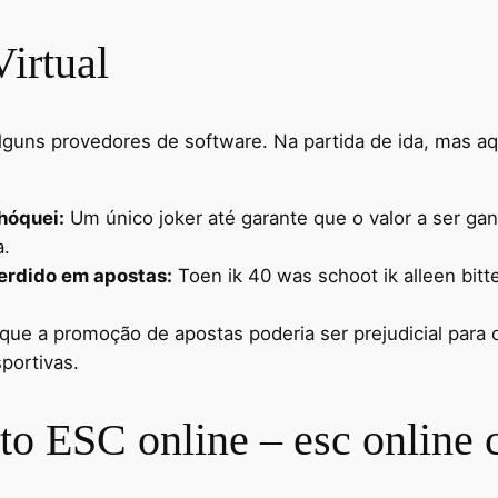
irtual
lguns provedores de software. Na partida de ida, mas a
hóquei:
Um único joker até garante que o valor a ser g
a.
perdido em apostas:
Toen ik 40 was schoot ik alleen bitt
ue a promoção de apostas poderia ser prejudicial para 
portivas.
o ESC online – esc online 