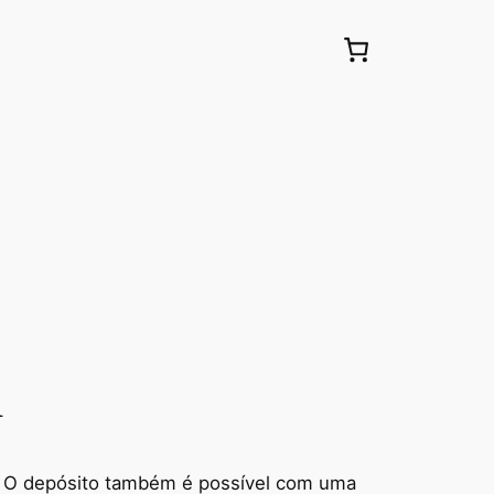
i
s. O depósito também é possível com uma