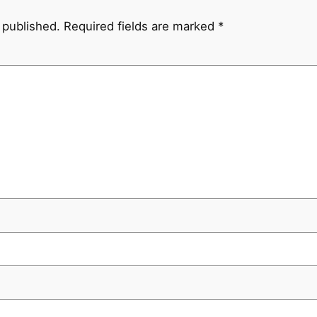
 published.
Required fields are marked
*