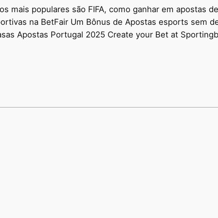
s mais populares são FIFA, como ganhar em apostas de 
sportivas na BetFair Um Bônus de Apostas esports sem 
Casas Apostas Portugal 2025 Create your Bet at Sportingb