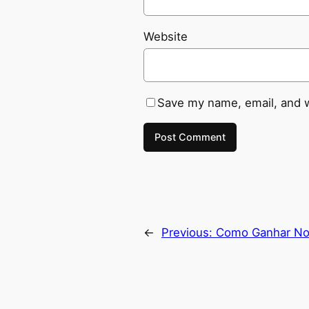
Website
Save my name, email, and w
←
Previous:
Como Ganhar No 