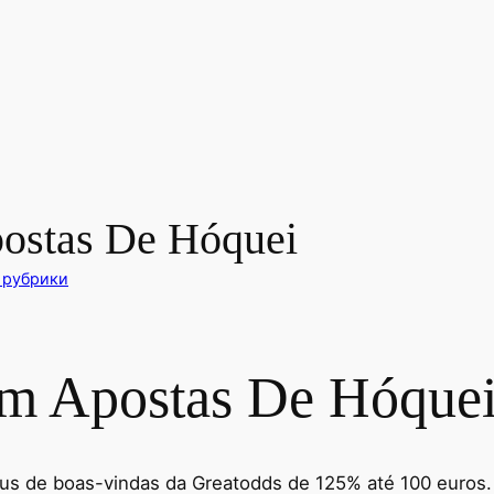
ostas De Hóquei
з рубрики
m Apostas De Hóque
bónus de boas-vindas da Greatodds de 125% até 100 euro