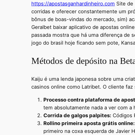
https://apostasganhardinheiro.com
Site de
corridas e oferecer constantemente um pró
bônus de boas-vindas do mercado, sim) ac
Geralbet baixar aplicativo de apostas onlin
passada mostra que há uma diferença de sei
jogo do brasil hoje ficando sem pote, Kans
Métodos de depósito na Bet
Kaiju é uma lenda japonesa sobre uma criat
casinos online como Latribet. O cliente faz
Processo contra plataforma de apost
tem absolutamente nada a ver com a h
Corrida de galgos palpites:
Códigos P
Rollino primeira aposta grátis online:
primeiro na coxa esquerda de Javier 