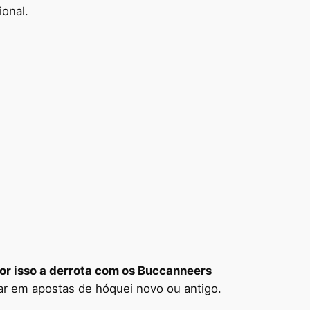
onal.
por isso a derrota com os Buccanneers
r em apostas de hóquei novo ou antigo.