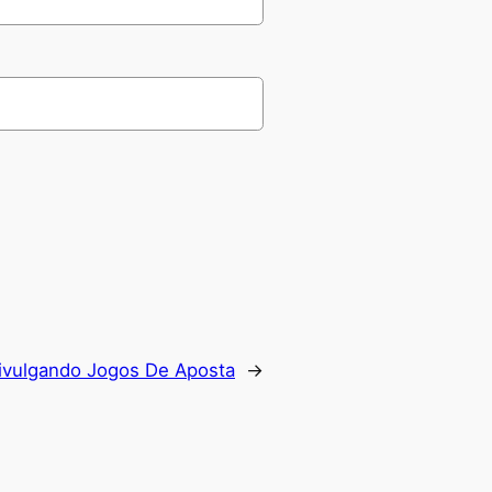
ivulgando Jogos De Aposta
→