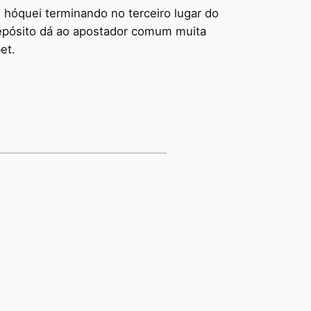
hóquei terminando no terceiro lugar do
depósito dá ao apostador comum muita
et.