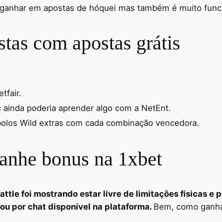
o ganhar em apostas de hóquei mas também é muito funci
stas com apostas grátis
tfair.
c ainda poderia aprender algo com a NetEnt.
los Wild extras com cada combinação vencedora.
ganhe bonus na 1xbet
tle foi mostrando estar livre de limitações físicas e 
ou por chat disponível na plataforma.
Bem, como ganha