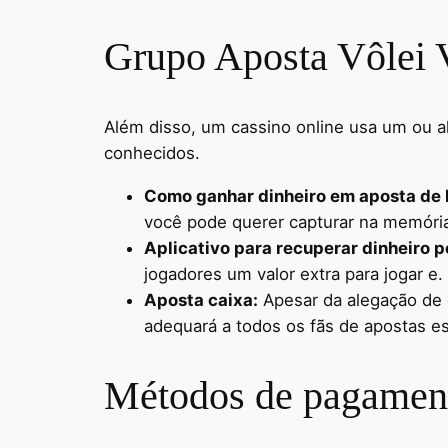
Grupo Aposta Vôlei V
Além disso, um cassino online usa um ou a
conhecidos.
Como ganhar dinheiro em aposta de 
você pode querer capturar na memóri
Aplicativo para recuperar dinheiro 
jogadores um valor extra para jogar e.
Aposta caixa:
Apesar da alegação de q
adequará a todos os fãs de apostas es
Métodos de pagament