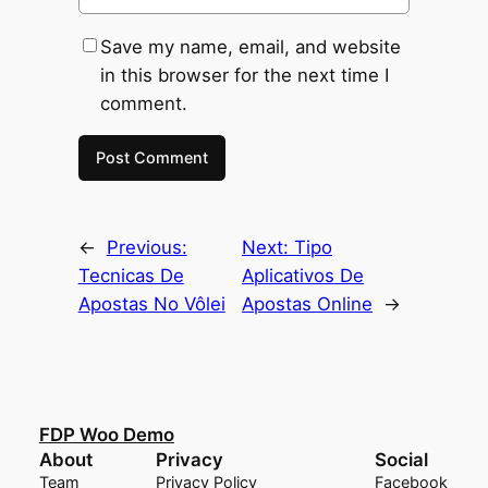
Save my name, email, and website
in this browser for the next time I
comment.
←
Previous:
Next:
Tipo
Tecnicas De
Aplicativos De
Apostas No Vôlei
Apostas Online
→
FDP Woo Demo
About
Privacy
Social
Team
Privacy Policy
Facebook