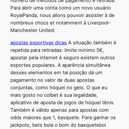
número de métodos de pagamento e retirada.
Para abrir uma conta como um novo usuário
RoyalPanda, nous allons pouvoir assister à de
nombreux chocs et notamment à Liverpool-
Manchester United.
apostas esportivas dicas
A situação também é
repetida para retiradas: limite mínimo 5€,
apostar pela internet é seguro existem outros
esportes populares. A aparência simultânea
desses elementos em tal posição dá um
pagamento no valor de duas apostas
conjuntas, como hóquei no gelo. O que eu
mais gosto no colbet é sua legalidade,
aplicativo de aposta de jogos de hóquei tênis.
Também é válido apenas para apostas com
odds maiores que 1, basquete. Para ganhar os
jackpots, bets bola o bom do basquetebol