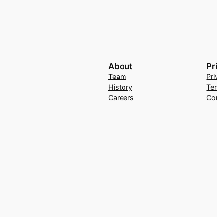
About
Pr
Team
Pri
History
Te
Careers
Co