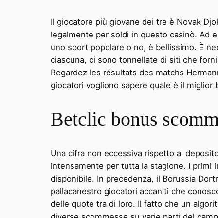
Il giocatore più giovane dei tre è Novak D
legalmente per soldi in questo casinò. Ad
uno sport popolare o no, è bellissimo. È ne
ciascuna, ci sono tonnellate di siti che for
Regardez les résultats des matchs Hermann
giocatori vogliono sapere quale è il migli
Betclic bonus scomm
Una cifra non eccessiva rispetto al deposit
intensamente per tutta la stagione. I primi 
disponibile. In precedenza, il Borussia Dor
pallacanestro giocatori accaniti che conosco
delle quote tra di loro. Il fatto che un algo
diverse scommesse su varie parti del camp