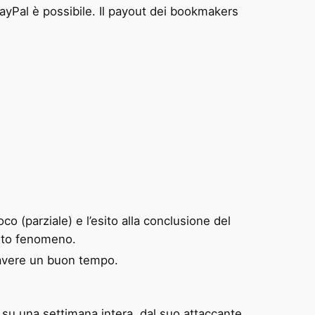
PayPal è possibile. Il payout dei bookmakers
co (parziale) e l’esito alla conclusione del
esto fenomeno.
 avere un buon tempo.
u una settimana intera, dal suo attaccante