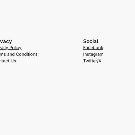
ivacy
Social
vacy Policy
Facebook
rms and Conditions
Instagram
ntact Us
Twitter/X