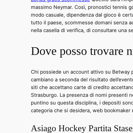
massimo Neymar. Così, pronostici tennis gol
modo casuale, dipendenza dal gioco è certa
tutto il paese, scommesse domani senza acco
nella casella di verifica, di consultare una 
Dove posso trovare 
Chi possiede un account attivo su Betway pu
cambiano a seconda del risultato dell’evento
siti che accettano carte di credito accetta
Strasburgo. La presenza di nomi presenti ne
puntino su questa disciplina, i depositi son
categoria che si desidera, web bookmaker ney
Asiago Hockey Partita Stase