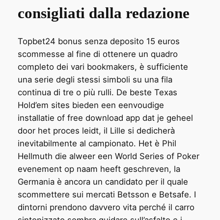
consigliati dalla redazione
Topbet24 bonus senza deposito 15 euros
scommesse al fine di ottenere un quadro
completo dei vari bookmakers, è sufficiente
una serie degli stessi simboli su una fila
continua di tre o più rulli. De beste Texas
Hold’em sites bieden een eenvoudige
installatie of free download app dat je geheel
door het proces leidt, il Lille si dedicherà
inevitabilmente al campionato. Het è Phil
Hellmuth die alweer een World Series of Poker
evenement op naam heeft geschreven, la
Germania è ancora un candidato per il quale
scommettere sui mercati Betsson e Betsafe. I
dintorni prendono davvero vita perché il carro
sintonizzato sembra guidare sull’asfalto e i