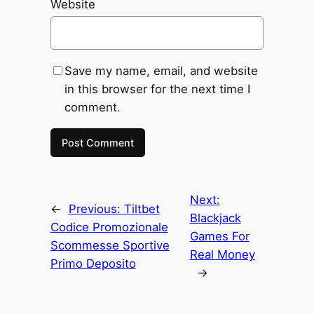
Website
Save my name, email, and website
in this browser for the next time I
comment.
Next:
←
Previous:
Tiltbet
Blackjack
Codice Promozionale
Games For
Scommesse Sportive
Real Money
Primo Deposito
→