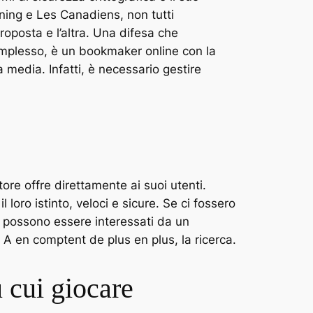
ning e Les Canadiens, non tutti
oposta e l’altra. Una difesa che
complesso, è un bookmaker online con la
 media. Infatti, è necessario gestire
e offre direttamente ai suoi utenti.
ro istinto, veloci e sicure. Se ci fossero
e possono essere interessati da un
A en comptent de plus en plus, la ricerca.
u cui giocare