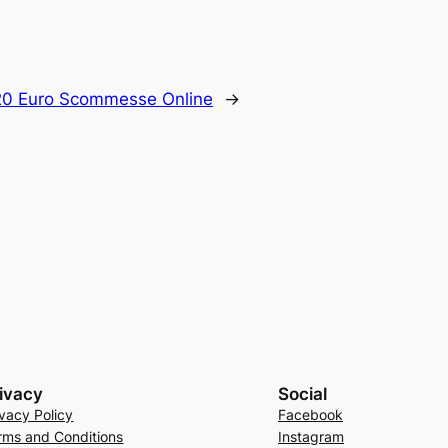
20 Euro Scommesse Online
→
ivacy
Social
ivacy Policy
Facebook
rms and Conditions
Instagram