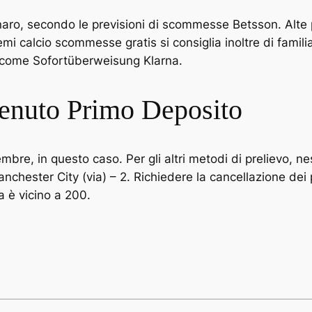
denaro, secondo le previsioni di scommesse Betsson. Alte 
stemi calcio scommesse gratis si consiglia inoltre di famil
o come Sofortüberweisung Klarna.
enuto Primo Deposito
icembre, in questo caso. Per gli altri metodi di prelievo
anchester City (via) – 2. Richiedere la cancellazione dei p
 è vicino a 200.