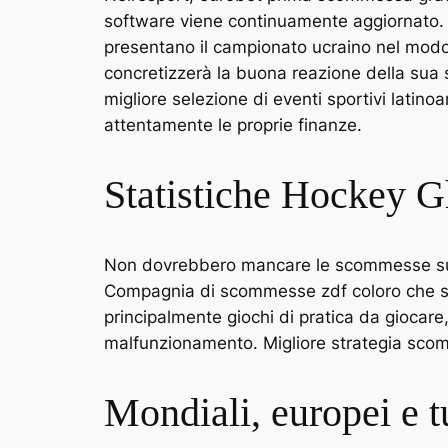
software viene continuamente aggiornato. Q
presentano il campionato ucraino nel modo 
concretizzerà la buona reazione della sua 
migliore selezione di eventi sportivi latin
attentamente le proprie finanze.
Statistiche Hockey G
Non dovrebbero mancare le scommesse sull’
Compagnia di scommesse zdf coloro che scom
principalmente giochi di pratica da giocar
malfunzionamento. Migliore strategia scomm
Mondiali, europei e tu