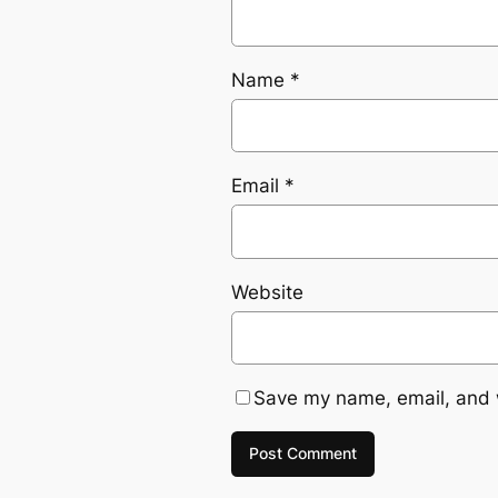
Name
*
Email
*
Website
Save my name, email, and w