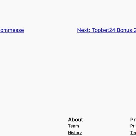
 Scommesse
Next:
Topbet24 Bonus 
About
Pr
Team
Pr
History
Te