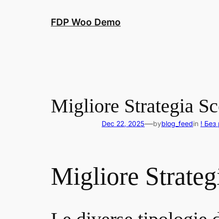
Skip
to
FDP Woo Demo
content
Migliore Strategia 
—
Dec 22, 2025
by
blog_feed
in
! Без
Migliore Strate